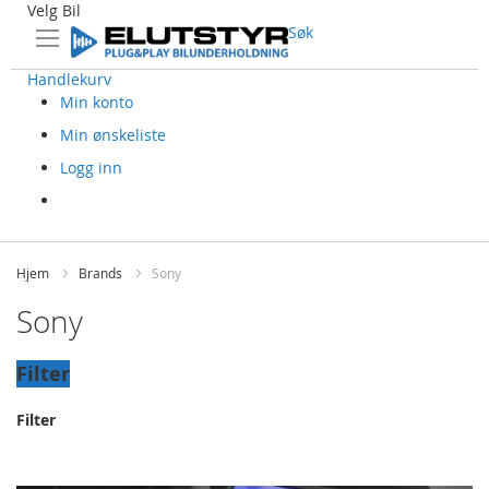
Velg Bil
Søk
Handlekurv
Min konto
Min ønskeliste
Logg inn
Skip
to
Hjem
Brands
Sony
Content
Sony
Filter
Filter