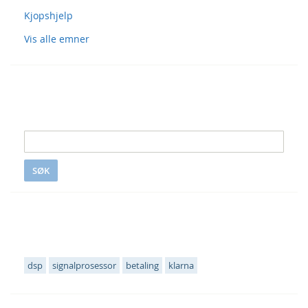
Kjopshjelp
Vis alle emner
Søk i S&S
SØK
Populære emneknagger
dsp
signalprosessor
betaling
klarna