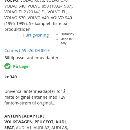
VOLVO
,
VOLVO XC70
,
VOLVO C70
,
kabelnettet. Dette kan være f.eks
VOLVO S40
,
VOLVO 850 (1992-1997)
,
ettermontering av forsterker for
VOLVO FL 2 (2014-) FL
,
VOLVO FL
,
basskasse på høyttalerkablene ved
VOLVO S70
,
VOLVO V40
,
VOLVO S40
bruk høynivå-innganger på
(1996-1999)
. Se komplett liste på
forsterkeren, ettermontering av FM-
produktsiden.
modulator eller DAB-adapter. Med
Hurtigvisning
Plug&Play
denne kabelskjøten kan man enkelt
Made in
Italy
hente ut strøm og/eller
Connect A9526-D/DIPLE
høyttalersignal (inn og ut) i biler
hvor man vil beholde den
Biltilpasset
antenneadapter
originale…
På Lager
kr 349
Universal antenneadapter for å
mate original antenne med 12v
fantom-strøm til original
antenneforsterker ved utskiftning
av originalradio. Leveres med både
ANTENNEADAPTERE
,
smal og bred 2 x fakra-løsning.
VOLKSWAGEN
,
PEUGEOT
,
AUDI
,
Fungerer på alle bilmerker hvor
SEAT
,
AUDI A1
,
AUDI A2
,
AUDI A3
,