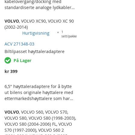
kabelovergang/docking med
standardiserte analoge lydkabler
for å beholde original AUX-
plassering i bilen ved bytte til en
VOLVO
,
VOLVO XC90
,
VOLVO XC 90
ettermarkedsradio. Passer til
(2002-2014)
følgende bilmodeller: VOLVO CX 90
Hurtigvisning
1
sett/pakke
('03-'14). PASSER FOR MODELLER
SOM HAR AUX-INNGANG
ACV 271348-03
ORIGINALT FRA FABRIKK.
Biltilpasset
høyttaleradaptere
På Lager
kr 399
6,5" høyttaleradaptere for å bytte
ut bilens originale høyttalere med
ettermarkedshøyttalere som har
standardiserte fester og størrelser.
Selges i par. VOLVO C70 ('97-
VOLVO
,
VOLVO S60
,
VOLVO S70
,
'05), S60/V60 ('00-'08), S70 ('96-
VOLVO S80
,
VOLVO S80 (1998-2003)
,
'99), S80 ('98-'05). HATTEHYLLE.
VOLVO S80 (2004-2006) FL
,
VOLVO
S70 (1997-2000)
,
VOLVO S60 2