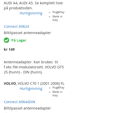
originalantenne krever 12v fantom-
AUDI A4
,
AUDI A5
. Se komplett liste
strøm uavhengig av de to fakra-
på produktsiden.
kontaktenes plassering på den
Hurtigvisning
Plug&Play
originale radioen.
Made in
Italy
Connect A9624
Biltilpasset
antenneadapter
På Lager
kr 149
Antenneadapter. Kan brukes til
f.eks FM-modulatorsett. VOLVO GT5
2S (hunn) - DIN (hunn).
VOLVO
,
VOLVO C70 1 (2001-2006) FL
Hurtigvisning
Plug&Play
Made in
Italy
Connect A9644DIN
Biltilpasset
antenneadapter