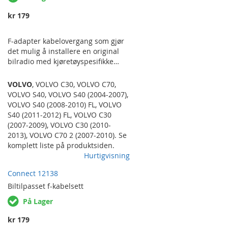
kr 179
F-adapter kabelovergang som gjør
det mulig å installere en original
bilradio med kjøretøyspesifikke
tilkoblinger i kjøretøyer med ISO-
kontakt eller med mulighet for iso-
VOLVO
,
VOLVO C30
,
VOLVO C70
,
kontakt med egen overgang. Med
VOLVO S40
,
VOLVO S40 (2004-2007)
,
andre ord i så og si hvilken som
VOLVO S40 (2008-2010) FL
,
VOLVO
helst annen bil enn radioen er
S40 (2011-2012) FL
,
VOLVO C30
tenkt til opprinnelig. Det er også
(2007-2009)
,
VOLVO C30 (2010-
mulig å bruke F-adapteret til å
2013)
,
VOLVO C70 2 (2007-2010)
. Se
ettermontere handsfree-utstyr som
komplett liste på produktsiden.
f.eks Parrot etc. med ISO-
Hurtigvisning
tilkoblinger i kjøretøy med
Connect 12138
spesifikke tilkoblinger og samtidig
beholde den originale radioen.
Biltilpasset
f-kabelsett
VOLVO C30…
På Lager
kr 179