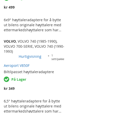
kr 499
6x9" høyttaleradaptere for å bytte
ut bilens originale høyttalere med
ettermarkedshøyttalere som har
standardiserte fester og størrelser.
Selges i par. VOLVO 740.
VOLVO
,
VOLVO 740 (1985-1990)
,
VOLVO 700-SERIE
,
VOLVO 740 (1990-
1993)
Hurtigvisning
1
sett/pakke
Aeroport V850F
Biltilpasset
høyttaleradaptere
På Lager
kr 349
6,5" høyttaleradaptere for å bytte
ut bilens originale høyttalere med
ettermarkedshøyttalere som har