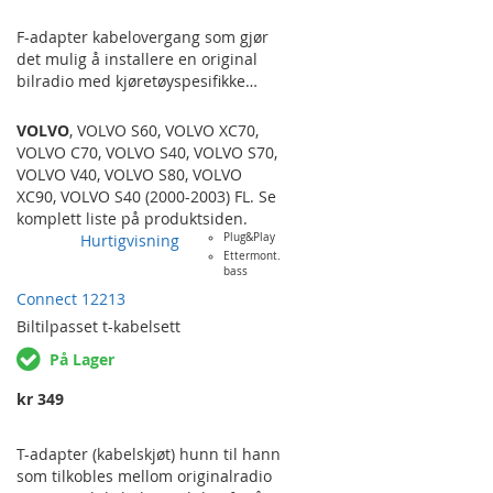
F-adapter kabelovergang som gjør
det mulig å installere en original
bilradio med kjøretøyspesifikke
tilkoblinger i kjøretøyer med ISO-
kontakt eller med mulighet for iso-
VOLVO
,
VOLVO S60
,
VOLVO XC70
,
kontakt med egen overgang. Med
VOLVO C70
,
VOLVO S40
,
VOLVO S70
,
andre ord i så og si hvilken som
VOLVO V40
,
VOLVO S80
,
VOLVO
helst annen bil enn radioen er
XC90
,
VOLVO S40 (2000-2003) FL
. Se
tenkt til opprinnelig. Det er også
komplett liste på produktsiden.
mulig å bruke F-adapteret til å
Hurtigvisning
Plug&Play
ettermontere handsfree-utstyr som
Ettermont.
bass
f.eks Parrot etc. med ISO-
Connect 12213
tilkoblinger i kjøretøy med
spesifikke tilkoblinger og samtidig
Biltilpasset
t-kabelsett
beholde den originale radioen.
På Lager
VOLVO C70…
kr 349
T-adapter (kabelskjøt) hunn til hann
som tilkobles mellom originalradio