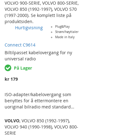
ettermarkedshøyttalere. Selges pr.
VOLVO 900-SERIE
,
VOLVO 800-SERIE
,
stk. VOLVO 850 (T-5R/R/AWD) ('92-
VOLVO 850 (1992-1997)
,
VOLVO S70
'97), 940 ('90-'98), C70 ('97-
(1997-2000)
. Se komplett liste på
'05), S60/V60 ('00-'08), S70 ('96-
produktsiden.
'99), V70 ('96-'00).
Hurtigvisning
Plug&Play
Strøm/høyttaler
Made in Italy
Connect C9614
Biltilpasset
kabelovergang for ny
universal radio
På Lager
kr 179
ISO-adapter/kabelovergang som
benyttes for å ettermontere en
uoriginal bilradio med standard
ISO-kontakter i en bil uten
standardiserte kontakter. Den
VOLVO
,
VOLVO 850 (1992-1997)
,
bevarer kun strøm og
VOLVO 940 (1990-1998)
,
VOLVO 800-
høyttalersignal. For utvidede
SERIE
funksjoner som kan gå originalt