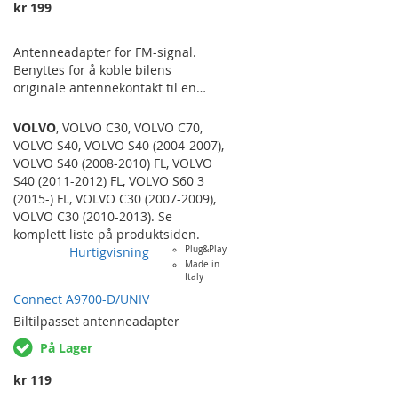
kr 199
Antenneadapter for FM-signal.
Benyttes for å koble bilens
originale antennekontakt til en
ettermarkedradios
antenneinngang. VOLVO C30 ('07 >),
VOLVO
,
VOLVO C30
,
VOLVO C70
,
C70 ('06 >), S40 ('04 >), V50 (04 >).
VOLVO S40
,
VOLVO S40 (2004-2007)
,
VOLVO S40 (2008-2010) FL
,
VOLVO
S40 (2011-2012) FL
,
VOLVO S60 3
(2015-) FL
,
VOLVO C30 (2007-2009)
,
VOLVO C30 (2010-2013)
. Se
komplett liste på produktsiden.
Hurtigvisning
Plug&Play
Made in
Italy
Connect A9700-D/UNIV
Biltilpasset
antenneadapter
På Lager
kr 119