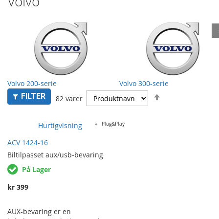
Volvo
Volvo 200-serie
Volvo 300-serie
Synkende
FILTER
82
varer
Hurtigvisning
Plug&Play
ACV 1424-16
Biltilpasset
aux/usb-bevaring
På Lager
kr 399
AUX-bevaring er en