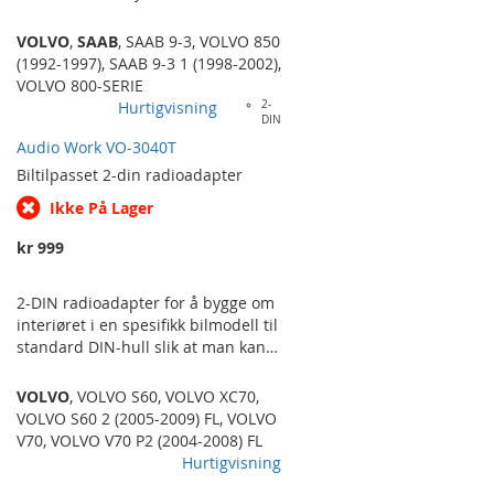
standardiserte fester og størrelser.
Selges i par. VOLVO 850. SAAB 9-3.
VOLVO
,
SAAB
,
SAAB 9-3
,
VOLVO 850
PASSER FOR MONTERING I
(1992-1997)
,
SAAB 9-3 1 (1998-2002)
,
HATTEHYLLE.
VOLVO 800-SERIE
Hurtigvisning
2-
DIN
Audio Work VO-3040T
Biltilpasset
2-din radioadapter
Ikke På Lager
kr 999
2-DIN radioadapter for å bygge om
interiøret i en spesifikk bilmodell til
standard DIN-hull slik at man kan
montere en valgfri
ettermarkedsradio i samme
VOLVO
,
VOLVO S60
,
VOLVO XC70
,
størrelse istedenfor den
VOLVO S60 2 (2005-2009) FL
,
VOLVO
originalmonterte radioen. Passer til
V70
,
VOLVO V70 P2 (2004-2008) FL
følgende bilmodeller: VOLVO S60
Hurtigvisning
(R/H) ('04-'09), V70 (S/J/JV) ('04-07), XC