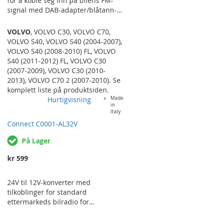
for å koble seg inn på bilens FM-
signal med DAB-adapter/blåtann-
interface osv som sender lydsignal
på en FM-frekvens.
VOLVO
,
VOLVO C30
,
VOLVO C70
,
VOLVO S40
,
VOLVO S40 (2004-2007)
,
VOLVO S40 (2008-2010) FL
,
VOLVO
S40 (2011-2012) FL
,
VOLVO C30
(2007-2009)
,
VOLVO C30 (2010-
2013)
,
VOLVO C70 2 (2007-2010)
. Se
komplett liste på produktsiden.
Hurtigvisning
Made
in
Italy
Connect C0001-AL32V
På Lager
kr 599
24V til 12V-konverter med
tilkoblinger for standard
ettermarkeds bilradio for
montering i lastebil hvor den