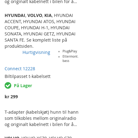
og originalt kabelnett i bilen for å
kunne koble på eksterne enheter
uten å klippe i det originale
HYUNDAI
,
VOLVO
,
KIA
,
HYUNDAI
kabelnettet. Dette kan være f.eks
ACCENT
,
HYUNDAI ATOS
,
HYUNDAI
ettermontering av forsterker for
COUPE
,
HYUNDAI H-1
,
HYUNDAI
basskasse på høyttalerkablene ved
SONATA
,
HYUNDAI GETZ
,
HYUNDAI
bruk høynivå-innganger på
SANTA FE
. Se komplett liste på
forsterkeren, ettermontering av FM-
produktsiden.
modulator eller DAB-adapter. Med
Hurtigvisning
Plug&Play
denne kabelskjøten kan man enkelt
Ettermont.
bass
hente ut strøm og/eller
Connect 12228
høyttalersignal (inn og ut) i biler
hvor man vil beholde den
Biltilpasset
t-kabelsett
originale…
På Lager
kr 299
T-adapter (kabelskjøt) hunn til hann
som tilkobles mellom originalradio
og originalt kabelnett i bilen for å
kunne koble på eksterne enheter
uten å klippe i det originale