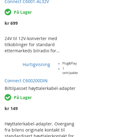
Connect C6001-AL32V
funksjoner. HYUNDAI ACCENT ('98-
'05), ATOS ('01-'07), COUPÉ ('01-
På Lager
'06), ELANTRA ('00-'05), GETZ ('02-
'10), H-1…
kr 699
24V til 12V-konverter med
tilkoblinger for standard
ettermarkeds bilradio for
montering i lastebil hvor den
originale radioen går på 24V.
Hurtigvisning
Plug&Play
1
sett/pakke
Connect C600200DIN
Biltilpasset
høyttalerkabel-adapter
På Lager
kr 149
Høyttalerkabel-adapter. Overgang
fra bilens originale kontakt til
standardisert høyttalerkontakt for