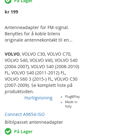
På Lager
kr 199
Antenneadapter for FM-signal.
Benyttes for å koble bilens
originale antennekontakt til en
ettermarkedradios
antenneinngang. VOLVO C30 (07 >)
VOLVO
,
VOLVO C30
,
VOLVO C70
,
– C70 (06 >) – S40 (04 >) – V50 (04 >)
VOLVO S40
,
VOLVO V40
,
VOLVO S40
(2004-2007)
,
VOLVO S40 (2008-2010)
FL
,
VOLVO S40 (2011-2012) FL
,
VOLVO S60 3 (2015-) FL
,
VOLVO C30
(2007-2009)
. Se komplett liste på
produktsiden.
Hurtigvisning
Plug&Play
Made in
Italy
Connect A9654-ISO
Biltilpasset
antenneadapter
På Lager