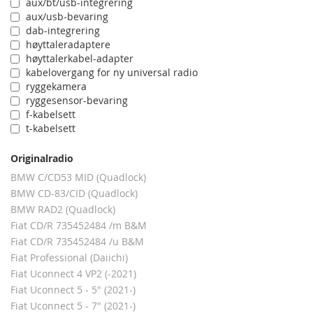
aux/bt/usb-integrering
aux/usb-bevaring
dab-integrering
høyttaleradaptere
høyttalerkabel-adapter
kabelovergang for ny universal radio
ryggekamera
ryggesensor-bevaring
f-kabelsett
t-kabelsett
Originalradio
BMW C/CD53 MID (Quadlock)
BMW CD-83/CID (Quadlock)
BMW RAD2 (Quadlock)
Fiat CD/R 735452484 /m B&M
Fiat CD/R 735452484 /u B&M
Fiat Professional (Daiichi)
Fiat Uconnect 4 VP2 (-2021)
Fiat Uconnect 5 - 5" (2021-)
Fiat Uconnect 5 - 7" (2021-)