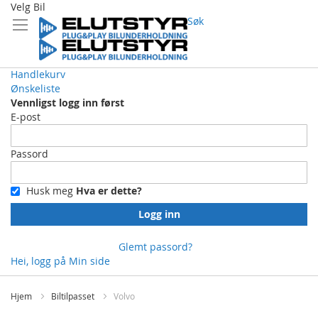
Velg Bil
Søk
Handlekurv
Ønskeliste
Vennligst logg inn først
E-post
Passord
Husk meg
Hva er dette?
Logg inn
Glemt passord?
Hei, logg på
Min side
Skip
to
Hjem
Biltilpasset
Volvo
Content