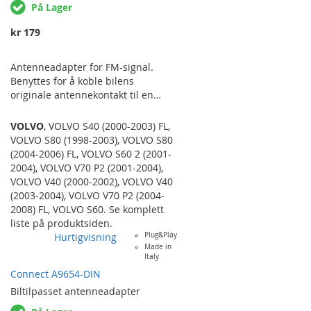
På Lager
kr 179
Antenneadapter for FM-signal.
Benyttes for å koble bilens
originale antennekontakt til en
ettermarkedradios
antenneinngang. VOLVO S80 / V70 /
VOLVO
,
VOLVO S40 (2000-2003) FL
,
V40.
VOLVO S80 (1998-2003)
,
VOLVO S80
(2004-2006) FL
,
VOLVO S60 2 (2001-
2004)
,
VOLVO V70 P2 (2001-2004)
,
VOLVO V40 (2000-2002)
,
VOLVO V40
(2003-2004)
,
VOLVO V70 P2 (2004-
2008) FL
,
VOLVO S60
. Se komplett
liste på produktsiden.
Hurtigvisning
Plug&Play
Made in
Italy
Connect A9654-DIN
Biltilpasset
antenneadapter