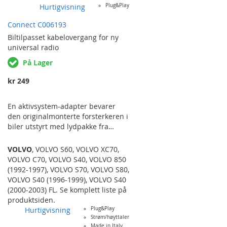
originale radioen går på 24V.
Hurtigvisning
Plug&Play
Connect C006193
Biltilpasset
kabelovergang for ny
universal radio
På Lager
kr 249
En aktivsystem-adapter bevarer
den originalmonterte forsterkeren i
biler utstyrt med lydpakke fra
fabrikk når du bytter til en
ettermarkedsradio. Nyere biler
VOLVO
,
VOLVO S60
,
VOLVO XC70
,
med ekstra funksjoner som
VOLVO C70
,
VOLVO S40
,
VOLVO 850
multifunksjonsratt, varsellyder,
(1992-1997)
,
VOLVO S70
,
VOLVO S80
,
ryggesensorer etc. som går
VOLVO S40 (1996-1999)
,
VOLVO S40
igjennom den originale radioen
(2000-2003) FL
. Se komplett liste på
trenger i de fleste tilfeller en
produktsiden.
rattfjernkontroll-adapter eller info-
Hurtigvisning
Plug&Play
adapter istedenfor såfremt denne
Strøm/høyttaler
Made in Italy