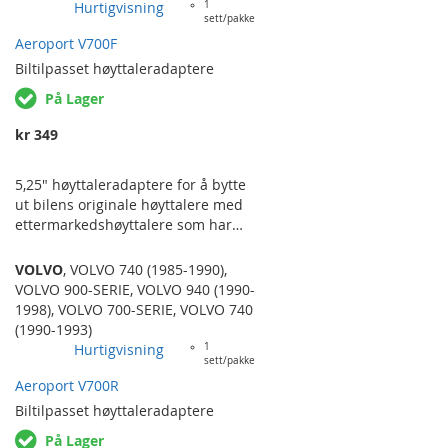
Hurtigvisning
1
sett/pakke
Aeroport V700F
Biltilpasset
høyttaleradaptere
På Lager
kr 349
5,25" høyttaleradaptere for å bytte
ut bilens originale høyttalere med
ettermarkedshøyttalere som har
standardiserte fester og størrelser.
Selges i par. VOLVO 740, 940.
VOLVO
,
VOLVO 740 (1985-1990)
,
BEGGE FRONT. BEREGNET FOR
VOLVO 900-SERIE
,
VOLVO 940 (1990-
MONTERING BAK DØRPANEL.
1998)
,
VOLVO 700-SERIE
,
VOLVO 740
(1990-1993)
Hurtigvisning
1
sett/pakke
Aeroport V700R
Biltilpasset
høyttaleradaptere
På Lager