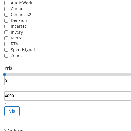
AudioWork
Connect
Connects2
Dension
Incartec
Invery
Metra
RTA
Speedsignal
Zenec
Pris
–
kr
Vis