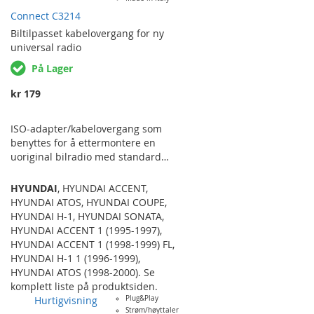
også støtter aktivsystem-bevaring.
VOLVO 850 ('92-'97), C70 ('97-'01)
Connect C3214
SC-MODELLER, C70 ('01-'06)
Biltilpasset
kabelovergang for ny
MODELLER MED…
universal radio
På Lager
kr 179
ISO-adapter/kabelovergang som
benyttes for å ettermontere en
uoriginal bilradio med standard
ISO-kontakter i en bil uten
standardiserte kontakter. Den
HYUNDAI
,
HYUNDAI ACCENT
,
bevarer kun strøm og
HYUNDAI ATOS
,
HYUNDAI COUPE
,
høyttalersignal. For utvidede
HYUNDAI H-1
,
HYUNDAI SONATA
,
funksjoner som kan gå originalt
HYUNDAI ACCENT 1 (1995-1997)
,
gjennom radioen som f.eks
HYUNDAI ACCENT 1 (1998-1999) FL
,
ryggesensorer, fjernbetjening på
HYUNDAI H-1 1 (1996-1999)
,
rattet osv trenger man en
HYUNDAI ATOS (1998-2000)
. Se
rattkontroll-adapter eller annen
komplett liste på produktsiden.
type adapter med utvidede
Hurtigvisning
Plug&Play
funksjoner. HYUNDAI ACCENT ('95-
Strøm/høyttaler