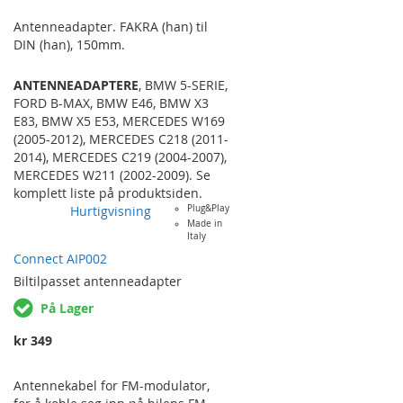
Antenneadapter. FAKRA (han) til
DIN (han), 150mm.
ANTENNEADAPTERE
,
BMW 5-SERIE
,
FORD B-MAX
,
BMW E46
,
BMW X3
E83
,
BMW X5 E53
,
MERCEDES W169
(2005-2012)
,
MERCEDES C218 (2011-
2014)
,
MERCEDES C219 (2004-2007)
,
MERCEDES W211 (2002-2009)
. Se
komplett liste på produktsiden.
Hurtigvisning
Plug&Play
Made in
Italy
Connect AIP002
Biltilpasset
antenneadapter
På Lager
kr 349
Antennekabel for FM-modulator,