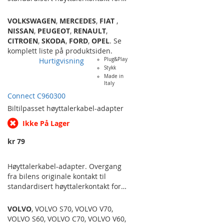
spadeterminaler. For å slippe å
klippe og lodde ved bytte av
VOLKSWAGEN
,
MERCEDES
,
FIAT
,
originale høyttalere til
NISSAN
,
PEUGEOT
,
RENAULT
,
ettermarkedshøyttalere. Selges i
CITROEN
,
SKODA
,
FORD
,
OPEL
. Se
par.
komplett liste på produktsiden.
Hurtigvisning
Plug&Play
Stykk
Made in
Italy
Connect C960300
Biltilpasset
høyttalerkabel-adapter
Ikke På Lager
kr 79
Høyttalerkabel-adapter. Overgang
fra bilens originale kontakt til
standardisert høyttalerkontakt for
spadeterminaler. For å slippe å
klippe og lodde ved bytte av
VOLVO
,
VOLVO S70
,
VOLVO V70
,
originale høyttalere til
VOLVO S60
,
VOLVO C70
,
VOLVO V60
,