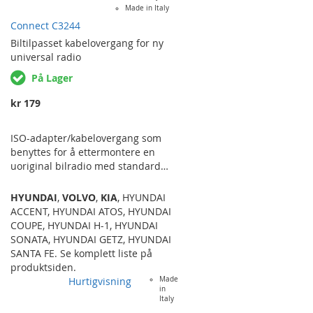
Made in Italy
'99), ATOS ('95-'00), COUPE ('96-'00),
ELANTRA ('92-'00), H-1 ('96-'04),
Connect C3244
SONATA…
Biltilpasset
kabelovergang for ny
universal radio
På Lager
kr 179
ISO-adapter/kabelovergang som
benyttes for å ettermontere en
uoriginal bilradio med standard
ISO-kontakter i en bil uten
standardiserte kontakter. Den
HYUNDAI
,
VOLVO
,
KIA
,
HYUNDAI
bevarer kun strøm og
ACCENT
,
HYUNDAI ATOS
,
HYUNDAI
høyttalersignal. For utvidede
COUPE
,
HYUNDAI H-1
,
HYUNDAI
funksjoner som kan gå originalt
SONATA
,
HYUNDAI GETZ
,
HYUNDAI
gjennom radioen som f.eks
SANTA FE
. Se komplett liste på
ryggesensorer, fjernbetjening på
produktsiden.
rattet osv trenger man en
Hurtigvisning
Made
in
rattkontroll-adapter eller annen
Italy
type adapter med utvidede