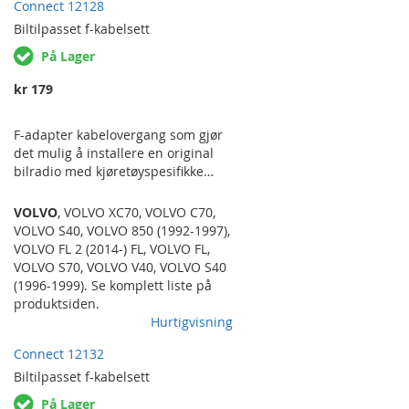
Connect 12128
70 (S) ('04-'07). PASSER FOR
FACELIFT-MODELLER MED SVART
Biltilpasset
f-kabelsett
RADIO OG SØLVFARGET LIST RUNDT
På Lager
RADIO/KLIMAPANEL. DENNE
RAMMEN ER DEN ENESTE VI
kr 179
KJENNER TIL SOM OGSÅ LAR EN
BEHOLDE ORIGINAL TELEFON-
TASTATUR ELLER…
F-adapter kabelovergang som gjør
det mulig å installere en original
bilradio med kjøretøyspesifikke
tilkoblinger i kjøretøyer med ISO-
kontakt eller med mulighet for iso-
VOLVO
,
VOLVO XC70
,
VOLVO C70
,
kontakt med egen overgang. Med
VOLVO S40
,
VOLVO 850 (1992-1997)
,
andre ord i så og si hvilken som
VOLVO FL 2 (2014-) FL
,
VOLVO FL
,
helst annen bil enn radioen er
VOLVO S70
,
VOLVO V40
,
VOLVO S40
tenkt til opprinnelig. Det er også
(1996-1999)
. Se komplett liste på
mulig å bruke F-adapteret til å
produktsiden.
ettermontere handsfree-utstyr som
Hurtigvisning
f.eks Parrot etc. med ISO-
Connect 12132
tilkoblinger i kjøretøy med
spesifikke tilkoblinger og samtidig
Biltilpasset
f-kabelsett
beholde den originale radioen.
På Lager
VOLVO 850…