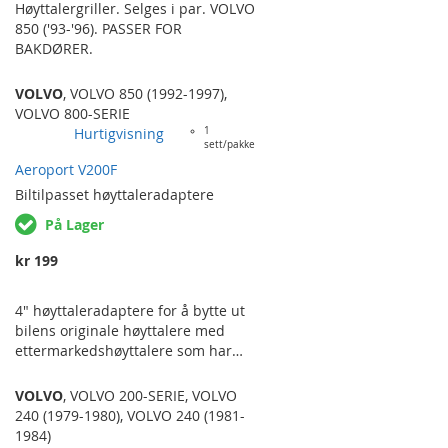
Høyttalergriller. Selges i par. VOLVO
850 ('93-'96). PASSER FOR
BAKDØRER.
VOLVO
,
VOLVO 850 (1992-1997)
,
VOLVO 800-SERIE
Hurtigvisning
1
sett/pakke
Aeroport V200F
Biltilpasset
høyttaleradaptere
På Lager
kr 199
4" høyttaleradaptere for å bytte ut
bilens originale høyttalere med
ettermarkedshøyttalere som har
standardiserte fester og størrelser.
Selges i par. VOLVO 240 (> '84),
VOLVO
,
VOLVO 200-SERIE
,
VOLVO
FRONT.
240 (1979-1980)
,
VOLVO 240 (1981-
1984)