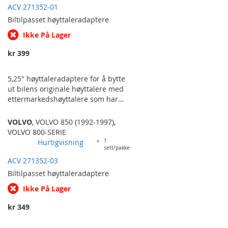
ACV 271352-01
Biltilpasset
høyttaleradaptere
Ikke På Lager
kr 399
5,25" høyttaleradaptere for å bytte
ut bilens originale høyttalere med
ettermarkedshøyttalere som har
standardiserte fester og størrelser.
Selges i par. VOLVO 850 ('93-'96).
VOLVO
,
VOLVO 850 (1992-1997)
,
VOLVO 800-SERIE
Hurtigvisning
1
sett/pakke
ACV 271352-03
Biltilpasset
høyttaleradaptere
Ikke På Lager
kr 349