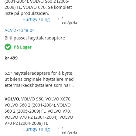
(2001-2004)
,
VOLVO S60 2 (2005-
2009) FL
,
VOLVO C70
. Se komplett
liste på produktsiden.
Hurtigvisning
1
sett/pakke
ACV 271348-04
Biltilpasset
høyttaleradaptere
På Lager
kr 499
6,5" høyttaleradaptere for å bytte
ut bilens originale høyttalere med
ettermarkedshøyttalere som har
standardiserte fester og størrelser.
Selges i par. VOLVO S60 ('00-
VOLVO
,
VOLVO S60
,
VOLVO XC70
,
'08), V70 ('00-'07), XC70 ('00-'07)
VOLVO S60 2 (2001-2004)
,
VOLVO
FRAMDØRER.
S60 2 (2005-2009) FL
,
VOLVO V70
,
VOLVO V70 P2 (2001-2004)
,
VOLVO
V70 P2 (2004-2008) FL
Hurtigvisning
1
sett/pakke