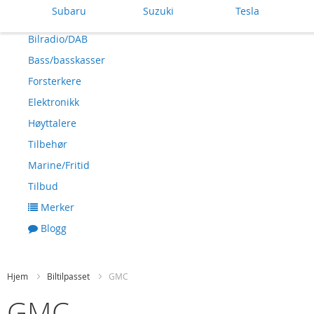
Subaru
Suzuki
Tesla
Bilradio/DAB
Bass/basskasser
Forsterkere
Elektronikk
Høyttalere
Tilbehør
Marine/Fritid
Tilbud
Merker
Blogg
Hjem
Biltilpasset
GMC
GMC