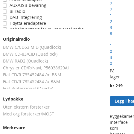
7
AUX/USB-bevaring
7
Bilradio
1
DAB-integrering
2
Høyttaleradaptere
3
Kabelovergang for ny universal radio
8
Lydoppgradering (komponenter)
Originalradio
-
Ryggekamera-bevaring
1
BMW C/CD53 MID (Quadlock)
T-kabelsett
0
BMW CD-83/CID (Quadlock)
3
BMW RAD2 (Quadlock)
0
Chrysler CD/R/Navi, P56038629AI
På
Fiat CD/R 735452484 /m B&M
lager
Fiat CD/R 735452484 /u B&M
kr 219
Fiat Professional (Daiichi)
Fiat Uconnect 4 VP2 (-2021)
Lydpakke
Legg i h
Fiat Uconnect 5 - 5" (2021-)
Uten ekstern forsterker
Fiat Uconnect 5 - 7" (2021-)
Med org forsterker/MOST
Fiat Uconnect 5 - 10" (2021-)
Ryggekamer
interface
Fiat VP1
Merkevare
som
Fiat VP2