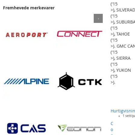
('15
Fremhevede merkevarer
>), SILVERA
('15
›
>), SUBURB
('15
>), TAHOE
('15
>). GMC C
('15
>), SIERRA
('15
>), YUKON
('15
>).
Hurtigvisni
1 sett/p
C
o