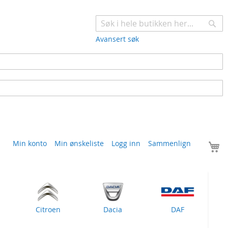
Søk
Avansert søk
H
Min konto
Min ønskeliste
Logg inn
Sammenlign
Citroen
Dacia
DAF