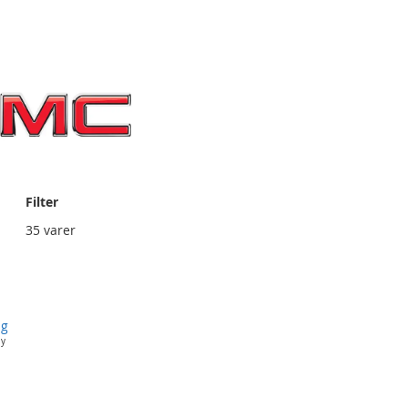
Filter
Nettvisning
sning
35
varer
ng
ay