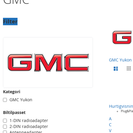
Filter
GMC Yukon
View
Listevi
as
Kategori
GMC Yukon
Hurtigvisni
Plug&Pl
Biltilpasset
A
1-DIN radioadapter
C
2-DIN radioadapter
V
Antenneadapter