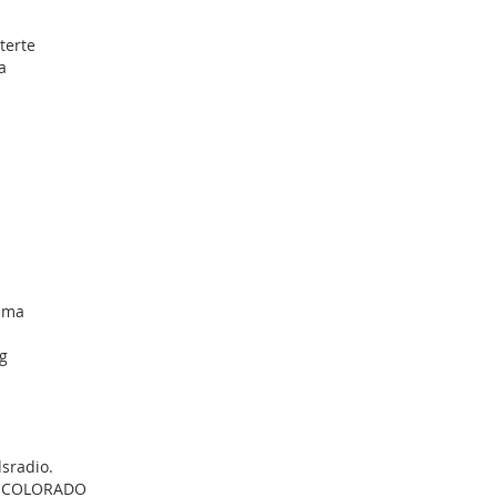
terte
a
jema
ng
sradio.
 COLORADO