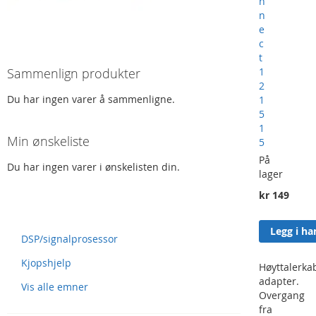
n
n
e
c
t
1
Sammenlign produkter
2
Du har ingen varer å sammenligne.
1
5
1
Min ønskeliste
5
På
Du har ingen varer i ønskelisten din.
lager
kr 149
Spørsmål og svar
Legg i h
DSP/signalprosessor
Kjopshjelp
Høyttalerka
adapter.
Vis alle emner
Overgang
fra