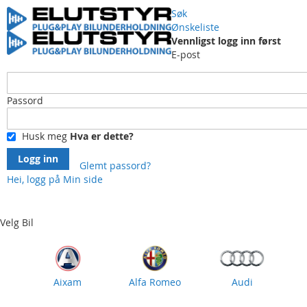
Søk
Ønskeliste
Vennligst logg inn først
E-post
Passord
Husk meg
Hva er dette?
Logg inn
Glemt passord?
Hei, logg på
Min side
Skip
to
Content
Velg Bil
Aixam
Alfa Romeo
Audi