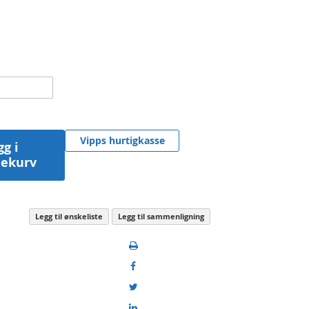
Vipps hurtigkasse
gg i
lekurv
Legg til ønskeliste
Legg til sammenligning