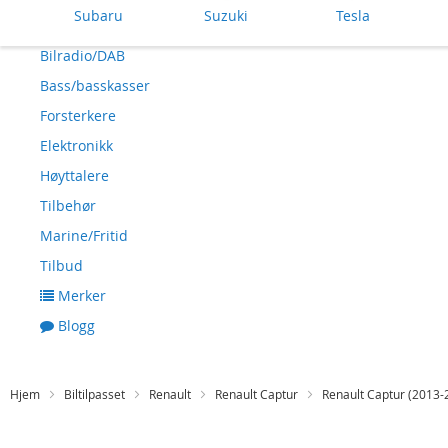
Subaru
Suzuki
Tesla
Bilradio/DAB
Bass/basskasser
Forsterkere
Elektronikk
Høyttalere
Tilbehør
Marine/Fritid
Tilbud
Merker
Blogg
Hjem
Biltilpasset
Renault
Renault Captur
Renault Captur (2013-