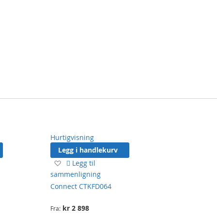
Hurtigvisning
Legg i handlekurv
Legg
Legg til
til
sammenligning
ønskeliste
Connect CTKFD064
kr 2 898
Fra