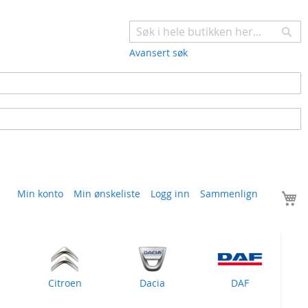
Søk
Avansert søk
H
Min konto
Min ønskeliste
Logg inn
Sammenlign
Citroen
Dacia
DAF