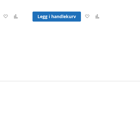
Legg
Legg
Legg
Legg
Legg i handlekurv
til
til
til
til
ønskeliste
sammenligning
ønskeliste
sammenligning