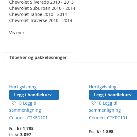
Chevrolet Silverado 2010 - 2013
Chevrolet Suburban 2010 - 2014
Chevrolet Tahoe 2010 - 2014
Chevrolet Traverse 2010 - 2014
Chrysler 300 2011 - 2014
Vis mer
Dodge Challenger 2011 - 2014
Dodge Charger 2011 - 2014
Dodge Dart 2013 - 2013
Tilbehør og pakkeløsninger
Dodge Durango 2011 -->
Dodge Grand Caravan 2010 -->
Dodge Journey 2011 - 2014
Dodge RAM 1500 2013 - 2014
Hurtigvisning
Hurtigvisning
Dodge RAM 2500 2013 - 2014
Dodge RAM 3500 2013 - 2014
Legg i handlekurv
Legg i handlekurv
Legg
Legg
Legg til
Legg til
Fiat Freemont 2011 - 2015 (Til USB2)
til
til
sammenligning
sammenligning
Ford C-Max 2011 - 2018*
ønskeliste
ønskeliste
Connect CTKFD101
Connect CTKRT101
Ford Focus 2011 - 2018*
Ford Mondeo 2015 -->
kr 1 798
Fra
Ford Mustang 2015 -->*
kr 1 898
Fra
kr 3 097
til
Ford Ranger 2016 -->