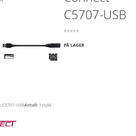
C5707-USB
PÅ LAGER
C5707-USB
Antall
1
stykk