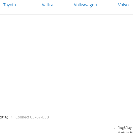
Toyota
Valtra
Volkswagen
Volvo
2016)
Connect C5707-USB
Skip
Plug&Play
Made in It