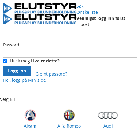
Søk
Ønskeliste
Vennligst logg inn først
E-post
Passord
Husk meg
Hva er dette?
Logg inn
Glemt passord?
Hei, logg på
Min side
Skip
to
Content
Velg Bil
Aixam
Alfa Romeo
Audi