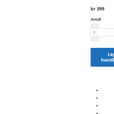
gallery
kr 399
Antall
Le
hand