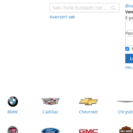
Øns
Ven
Søk
Avansert søk
E-p
Pas
L
Hei,
BMW
Cadillac
Chevrolet
Chrysle