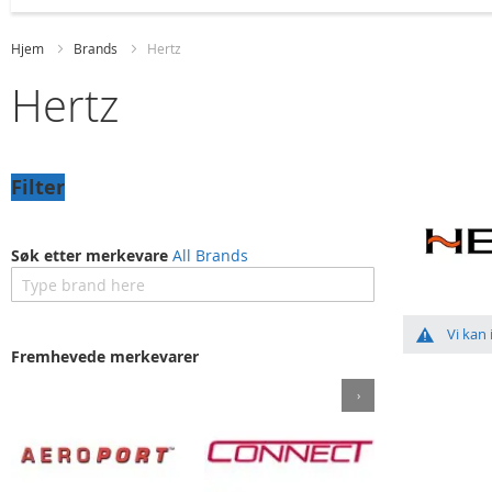
Hjem
Brands
Hertz
Hertz
Filter
Søk etter merkevare
All Brands
Vi kan
Fremhevede merkevarer
›