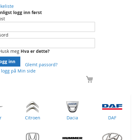
keliste
nligst logg inn først
ost
sord
Husk meg
Hva er dette?
ogg inn
Glemt passord?
 logg på
Min side
Handlekurv
r
Citroen
Dacia
DAF