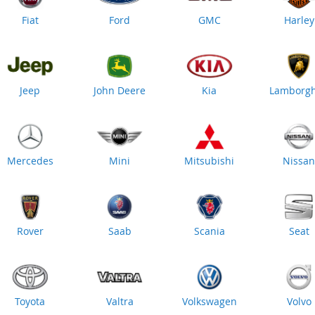
Fiat
Ford
GMC
Harley
Jeep
John Deere
Kia
Lamborgh
Mercedes
Mini
Mitsubishi
Nissa
Rover
Saab
Scania
Seat
Toyota
Valtra
Volkswagen
Volvo