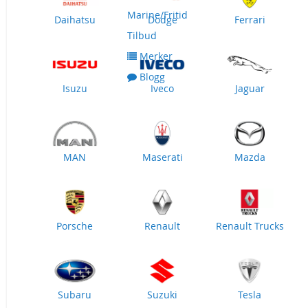
Marine/Fritid
Daihatsu
Dodge
Ferrari
Tilbud
Merker
Blogg
Isuzu
Iveco
Jaguar
MAN
Maserati
Mazda
Porsche
Renault
Renault Trucks
Subaru
Suzuki
Tesla