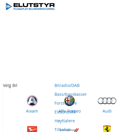
Skip
Velg Bil
Bilradio/DAB
to
Content
Bass/basskasser
Forsterkere
Aixam
Alfa Romeo
Audi
Elektronikk
Høyttalere
Tilbehør