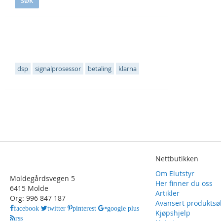
SØK
Populære emneknagger
dsp
signalprosessor
betaling
klarna
Nettbutikken
Om Elutstyr
Moldegårdsvegen 5
Her finner du oss
6415 Molde
Artikler
Org: 996 847 187
Avansert produktsø
facebook
twitter
pinterest
google plus
Kjøpshjelp
rss