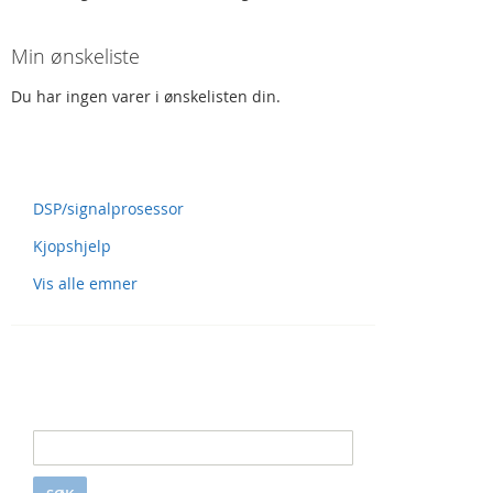
Min ønskeliste
Du har ingen varer i ønskelisten din.
Spørsmål og svar
DSP/signalprosessor
Kjopshjelp
Vis alle emner
Søk i S&S