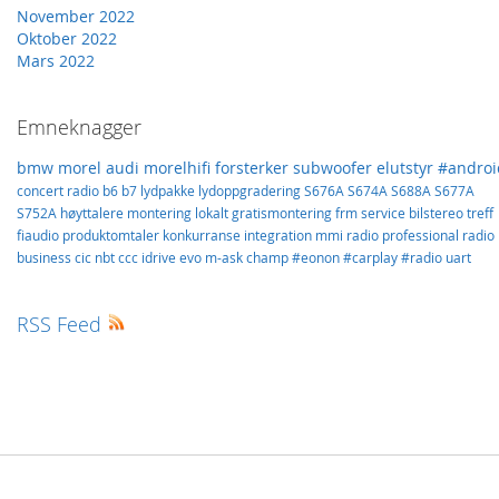
November 2022
Oktober 2022
Mars 2022
Emneknagger
bmw
morel
audi
morelhifi
forsterker
subwoofer
elutstyr
#androi
concert
radio
b6
b7
lydpakke
lydoppgradering
S676A
S674A
S688A
S677A
S752A
høyttalere
montering
lokalt
gratismontering
frm
service
bilstereo
treff
fiaudio
produktomtaler
konkurranse
integration
mmi
radio professional
radio
business
cic
nbt
ccc
idrive
evo
m-ask
champ
#eonon
#carplay
#radio
uart
RSS Feed