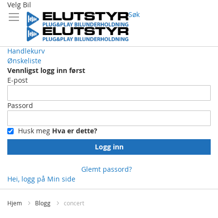
Velg Bil
Søk
Handlekurv
Ønskeliste
Vennligst logg inn først
E-post
Passord
Husk meg
Hva er dette?
Logg inn
Glemt passord?
Hei, logg på
Min side
Skip
to
Hjem
Blogg
concert
Content