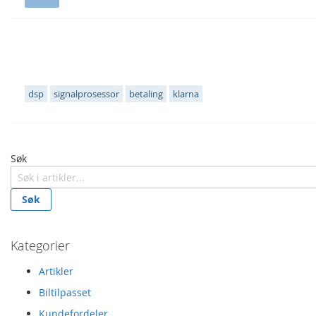
Populære emneknagger
dsp
signalprosessor
betaling
klarna
Søk
Søk
Kategorier
Artikler
Biltilpasset
Kundefordeler