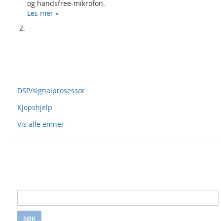
og handsfree-mikrofon.
Les mer »
Spørsmål og svar
DSP/signalprosessor
Kjopshjelp
Vis alle emner
Søk i S&S
SØK