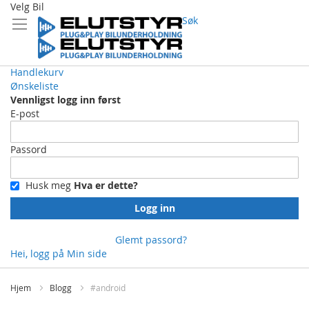
Velg Bil
Søk
Handlekurv
Ønskeliste
Vennligst logg inn først
E-post
Passord
Husk meg
Hva er dette?
Logg inn
Glemt passord?
Hei, logg på
Min side
Skip
to
Hjem
Blogg
#android
Content