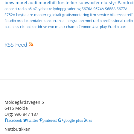
bmw
morel
audi
morelhifi
forsterker
subwoofer
elutstyr
#androi
concert
radio
b6
b7
lydpakke
lydoppgradering
S676A
S674A
S688A
S677A
S752A
høyttalere
montering
lokalt
gratismontering
frm
service
bilstereo
treff
fiaudio
produktomtaler
konkurranse
integration
mmi
radio professional
radio
business
cic
nbt
ccc
idrive
evo
m-ask
champ
#eonon
#carplay
#radio
uart
RSS Feed
Moldegårdsvegen 5
6415 Molde
Org: 996 847 187
facebook
twitter
pinterest
google plus
rss
Nettbutikken