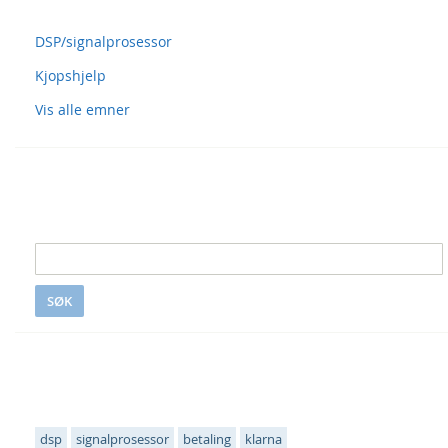
Spørsmål og svar
DSP/signalprosessor
Kjopshjelp
Vis alle emner
Søk i S&S
SØK
Populære emneknagger
dsp
signalprosessor
betaling
klarna