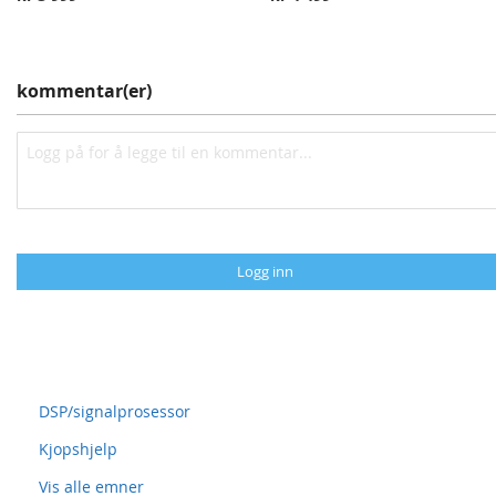
kommentar(er)
Logg inn
Spørsmål og svar
DSP/signalprosessor
Kjopshjelp
Vis alle emner