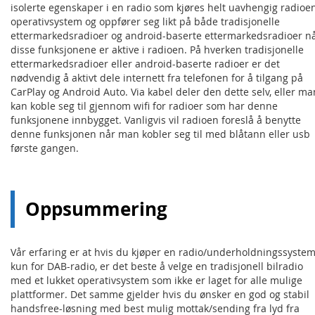
isolerte egenskaper i en radio som kjøres helt uavhengig radioe
operativsystem og oppfører seg likt på både tradisjonelle
ettermarkedsradioer og android-baserte ettermarkedsradioer n
disse funksjonene er aktive i radioen. På hverken tradisjonelle
ettermarkedsradioer eller android-baserte radioer er det
nødvendig å aktivt dele internett fra telefonen for å tilgang på
CarPlay og Android Auto. Via kabel deler den dette selv, eller ma
kan koble seg til gjennom wifi for radioer som har denne
funksjonene innbygget. Vanligvis vil radioen foreslå å benytte
denne funksjonen når man kobler seg til med blåtann eller usb
første gangen.
Oppsummering
Vår erfaring er at hvis du kjøper en radio/underholdningssyste
kun for DAB-radio, er det beste å velge en tradisjonell bilradio
med et lukket operativsystem som ikke er laget for alle mulige
plattformer. Det samme gjelder hvis du ønsker en god og stabil
handsfree-løsning med best mulig mottak/sending fra lyd fra