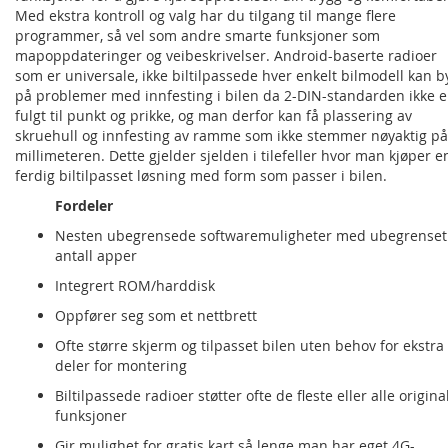
Med ekstra kontroll og valg har du tilgang til mange flere
programmer, så vel som andre smarte funksjoner som
mapoppdateringer og veibeskrivelser. Android-baserte radioer
som er universale, ikke biltilpassede hver enkelt bilmodell kan b
på problemer med innfesting i bilen da 2-DIN-standarden ikke e
fulgt til punkt og prikke, og man derfor kan få plassering av
skruehull og innfesting av ramme som ikke stemmer nøyaktig på
millimeteren. Dette gjelder sjelden i tilefeller hvor man kjøper e
ferdig biltilpasset løsning med form som passer i bilen.
Fordeler
Nesten ubegrensede softwaremuligheter med ubegrenset
antall apper
Integrert ROM/harddisk
Oppfører seg som et nettbrett
Ofte større skjerm og tilpasset bilen uten behov for ekstra
deler for montering
Biltilpassede radioer støtter ofte de fleste eller alle origina
funksjoner
Gir mulighet for gratis kart så lenge man har eget 4G-