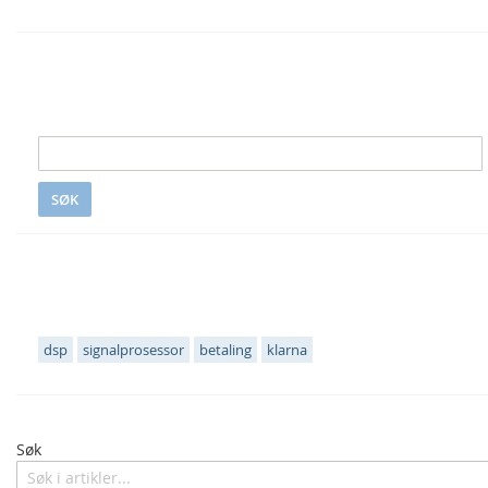
Søk i S&S
SØK
Populære emneknagger
dsp
signalprosessor
betaling
klarna
Søk