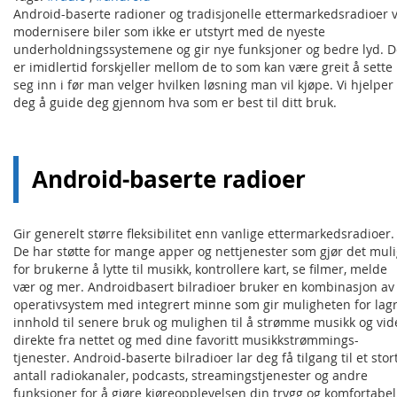
Android-baserte radioner og tradisjonelle ettermarkedsradioer v
modernisere biler som ikke er utstyrt med de nyeste
underholdningssystemene og gir nye funksjoner og bedre lyd. D
er imidlertid forskjeller mellom de to som kan være greit å sette
seg inn i før man velger hvilken løsning man vil kjøpe. Vi hjelper
deg å guide deg gjennom hva som er best til ditt bruk.
Android-baserte radioer
Gir generelt større fleksibilitet enn vanlige ettermarkedsradioer.
De har støtte for mange apper og nettjenester som gjør det mul
for brukerne å lytte til musikk, kontrollere kart, se filmer, melde
vær og mer. Androidbasert bilradioer bruker en kombinasjon av
operativsystem med integrert minne som gir muligheten for lag
innhold til senere bruk og mulighen til å strømme musikk og vid
direkte fra nettet og med dine favoritt musikkstrømmings-
tjenester. Android-baserte bilradioer lar deg få tilgang til et stor
antall radiokanaler, podcasts, streamingstjenester og andre
funksjoner for å gjøre kjøreopplevelsen din trygg og komfortabel