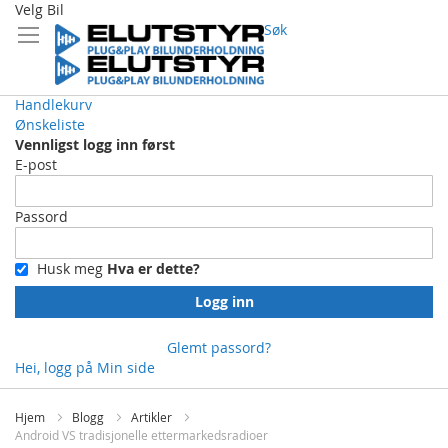
Velg Bil
Søk
Handlekurv
Ønskeliste
Vennligst logg inn først
E-post
Passord
Husk meg
Hva er dette?
Logg inn
Glemt passord?
Hei, logg på
Min side
Skip
to
Hjem
Blogg
Artikler
Content
Android VS tradisjonelle ettermarkedsradioer