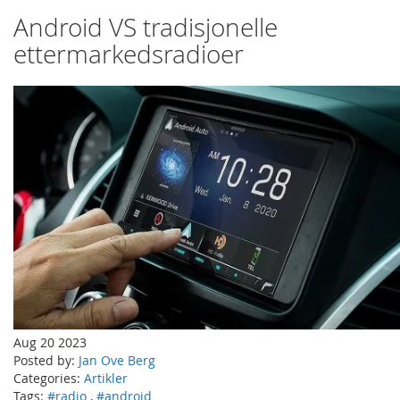
Android VS tradisjonelle
ettermarkedsradioer
Aug 20 2023
Posted by:
Jan Ove Berg
Categories:
Artikler
Tags:
#radio
,
#android