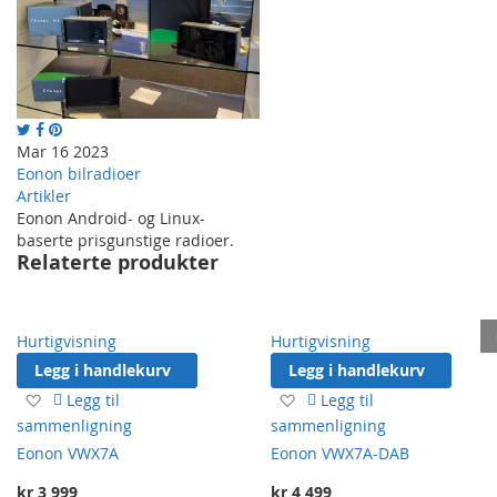
Mar 16 2023
Eonon bilradioer
Artikler
Eonon Android- og Linux-
baserte prisgunstige radioer.
Relaterte produkter
Hurtigvisning
Hurtigvisning
Legg i handlekurv
Legg i handlekurv
Legg
Legg
Legg til
Legg til
til
til
sammenligning
sammenligning
ønskeliste
ønskeliste
Eonon VWX7A
Eonon VWX7A-DAB
kr 3 999
kr 4 499