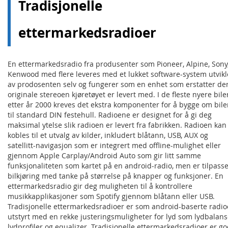
Tradisjonelle
ettermarkedsradioer
En ettermarkedsradio fra produsenter som Pioneer, Alpine, Sony
Kenwood med flere leveres med et lukket software-system utvikl
av prodosenten selv og fungerer som en enhet som erstatter de
originale stereoen kjøretøyet er levert med. I de fleste nyere bile
etter år 2000 kreves det ekstra komponenter for å bygge om bil
til standard DIN festehull. Radioene er designet for å gi deg
maksimal ytelse slik radioen er levert fra fabrikken. Radioen kan
kobles til et utvalg av kilder, inkludert blåtann, USB, AUX og
satellitt-navigasjon som er integrert med offline-mulighet eller
gjennom Apple Carplay/Android Auto som gir litt samme
funksjonaliteten som kartet på en android-radio, men er tilpasse
bilkjøring med tanke på størrelse på knapper og funksjoner. En
ettermarkedsradio gir deg muligheten til å kontrollere
musikkapplikasjoner som Spotify gjennom blåtann eller USB.
Tradisjonelle ettermarkedsradioer er som android-baserte radio
utstyrt med en rekke justeringsmuligheter for lyd som lydbalans
lydprofiler og equalizer. Tradisjonelle ettermarkedsradioer er g