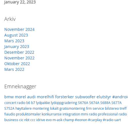
January 22, 2023
Arkiv
November 2024
August 2023
Mars 2023
January 2023
Desember 2022
November 2022
Oktober 2022
Mars 2022
Emneknagger
bmw
morel
audi
morelhifi
forsterker
subwoofer
elutstyr
#androi
concert
radio
b6
b7
lydpakke
lydoppgradering
S676A
S674A
S688A
S677A
S752A
høyttalere
montering
lokalt
gratismontering
frm
service
bilstereo
treff
fiaudio
produktomtaler
konkurranse
integration
mmi
radio professional
radio
business
cic
nbt
ccc
idrive
evo
m-ask
champ
#eonon
#carplay
#radio
uart