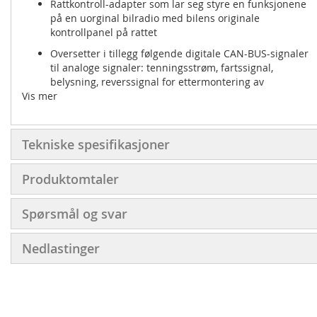
Rattkontroll-adapter som lar seg styre en funksjonene
på en uorginal bilradio med bilens originale
kontrollpanel på rattet
Oversetter i tillegg følgende digitale CAN-BUS-signaler
til analoge signaler: tenningsstrøm, fartssignal,
belysning, reverssignal for ettermontering av
Vis mer
ryggekamera
Produsert i Tyskland
Kabelovergang (leadkabel) medfølger i prisen
Tekniske spesifikasjoner
Velg riktig overgang (leadkabel) til den radioen du
ønsker å montere i listen før du trykker "kjøp"
Produktomtaler
Passer følgende bilmodeller:
Spørsmål og svar
DAF
CF ('13-16), LF ('18 >), XF ('13-'16).
Nedlastinger