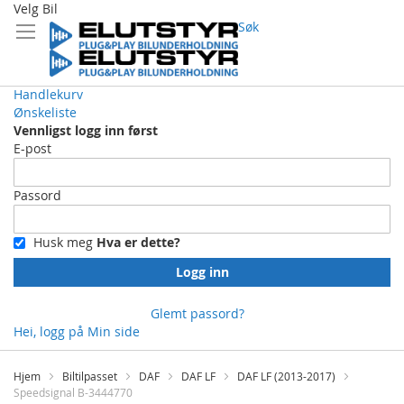
Velg Bil
Søk
Handlekurv
Ønskeliste
Vennligst logg inn først
E-post
Passord
Husk meg
Hva er dette?
Logg inn
Glemt passord?
Hei, logg på
Min side
Skip
to
Hjem
Biltilpasset
DAF
DAF LF
DAF LF (2013-2017)
Content
Speedsignal B-3444770