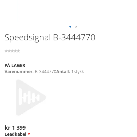
Skip
Speedsignal B-3444770
to
the
beginning
of
the
PÅ LAGER
images
Varenummer
B-3444770
Antall
1
stykk
gallery
kr 1 399
Leadkabel