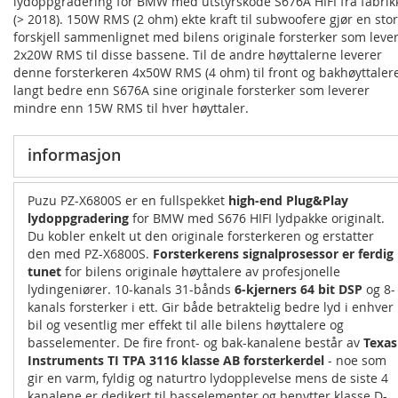
lydoppgradering for BMW med utstyrskode S676A HIFI fra fabrik
(> 2018). 150W RMS (2 ohm) ekte kraft til subwoofere gjør en stor
forskjell sammenlignet med bilens originale forsterker som leve
2x20W RMS til disse bassene. Til de andre høyttalerne leverer
denne forsterkeren 4x50W RMS (4 ohm) til front og bakhøyttalere
langt bedre enn S676A sine originale forsterker som leverer
mindre enn 15W RMS til hver høyttaler.
informasjon
Puzu PZ-X6800S er en fullspekket
high-end Plug&Play
lydoppgradering
for BMW med S676 HIFI lydpakke originalt.
Du kobler enkelt ut den originale forsterkeren og erstatter
den med PZ-X6800S.
Forsterkerens signalprosessor er ferdig
tunet
for bilens originale høyttalere av profesjonelle
lydingeniører. 10-kanals 31-bånds
6-kjerners 64 bit DSP
og 8-
kanals forsterker i ett. Gir både betraktelig bedre lyd i enhver
bil og vesentlig mer effekt til alle bilens høyttalere og
basselementer. De fire front- og bak-kanalene består av
Texas
Instruments TI TPA 3116 klasse AB
forsterkerdel
- noe som
gir en varm, fyldig og naturtro lydopplevelse mens de siste 4
kanalene er dedikert til basselementer og benytter klasse D-