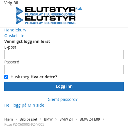
Velg Bil
Søk
Handlekurv
Ønskeliste
Vennligst logg inn først
E-post
Passord
Husk meg
Hva er dette?
Logg inn
Glemt passord?
Hei, logg på
Min side
Skip
to
Hjem
Biltilpasset
BMW
BMW Z4
BMW Z4 E89
Content
Puzu PZ-X6800S-PZ-Y005