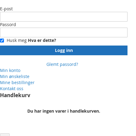
E-post
BMW I3 (I01) 2014 - 2022
BMW I8 (I12) 2014 - 2019
Passord
MINI
Husk meg
Hva er dette?
MK3 F55/F56 2014 -> M/HARMAN KARDON
MK3 F57 2016 -> M/HARMAN KARDON
Logg inn
CLUBMAN F54 2016 -> M/HARMAN KARDON
Glemt passord?
COUNTRYMAN F60 2016 -> M/HARMAN KARDON
Min konto
Min ønskeliste
Hovedfordeler
Mine bestillinger
Kontakt oss
Texas Instruments TPA 3116 power IC
Handlekurv
6-kjerners digital signalprosessering, 32-bit
Integrert blåtann, 5.0
Du har ingen varer i handlekurven.
Windows eller mobil-app-styring gjennom blåtann
Effekt og innganger