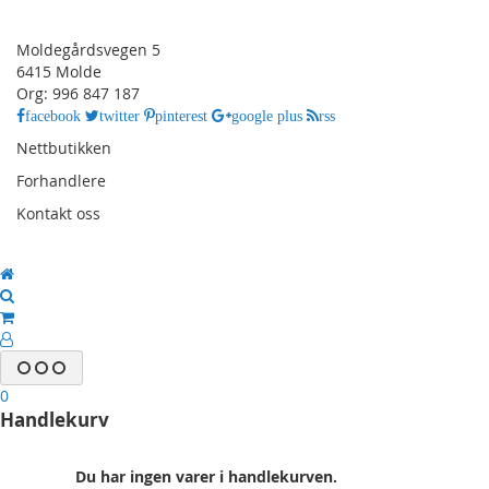
BMW 7-SERIE (F01/F02/F03/F04) 2009 - 2015
Moldegårdsvegen 5
BMW 7-SERIE (G11/G12) 2016 - 2022
6415 Molde
Org: 996 847 187
BMW X1 (E84) 2010 - 2015
facebook
twitter
pinterest
google plus
rss
BMW X1 (F48) 2016 - 2021
Nettbutikken
BMW X2 (F39) 2018 - 2021
Forhandlere
BMW X3 (E83 FACELIFT) 2007 - 2010
Kontakt oss
BMW X3 (F25) 2011 - 2017
BMW X4 (F26) 2014 - 2019
BMW X5 (E70) 2007 - 2010
BMW X5 (E70 FACELIFT) 2011 - 2013
BMW X5 (F15) 2014 - 2018
BMW X6 (E71) 2010 - 2014
0
Handlekurv
BMW X6 (F16) 2015 - 2018
BMW Z4 (E89) 2009 - 2015
Du har ingen varer i handlekurven.
BMW Z4 (G29) 2019 - 2021