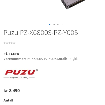
Skip
Puzu PZ-X6800S-PZ-Y005
to
the
beginning
of
the
PÅ LAGER
images
Varenummer
PZ-X6800S-PZ-Y005
Antall
1
stykk
gallery
kr 8 490
Antall