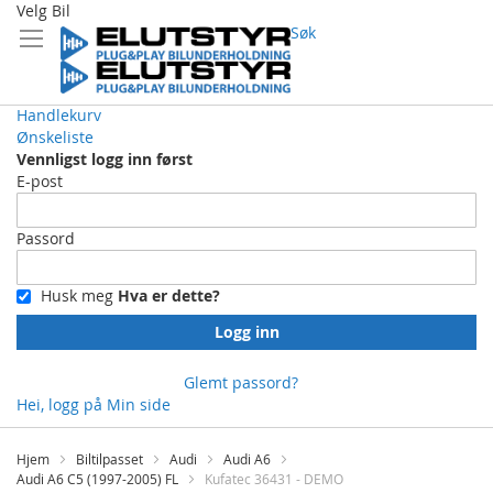
Velg Bil
Søk
Handlekurv
Ønskeliste
Vennligst logg inn først
E-post
Passord
Husk meg
Hva er dette?
Logg inn
Glemt passord?
Hei, logg på
Min side
Skip
to
Hjem
Biltilpasset
Audi
Audi A6
Content
Audi A6 C5 (1997-2005) FL
Kufatec 36431 - DEMO