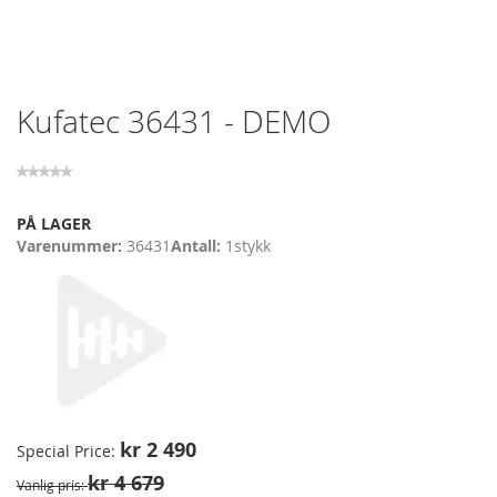
Skip
Kufatec 36431 - DEMO
to
the
beginning
of
the
PÅ LAGER
images
Varenummer
36431
Antall
1
stykk
gallery
kr 2 490
Special Price
kr 4 679
Vanlig pris