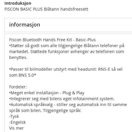
Introduksjon
FISCON BASIC PLUS Blåtann handsfreesett
informasjon
Fiscon Bluetooth Hands Free Kit - Basic-Plus
•Støtter så godt som alle tilgjengelige Blåtann telefoner på
markedet. Støttede funksjoner avhenger av telefonen som
benyttes.
•Passer til bilmodeller utstyrt med headunit: RNS-E så vel
som BNS 5.0*
Fordeler:
•Meget enkel installasjon - Plug & Play
•Integrerer seg med bilens eget infotainment system.
•Automatisk språkvalg - stiller seg automatisk inn til samme
språk som bilen. Tilgjengelige språk:
-Tysk
-Engelsk
-Spansk
Vis mer