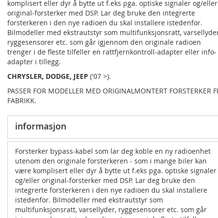
komplisert eller dyr å bytte ut f.eks pga. optiske signaler og/eller
original-forsterker med DSP. Lar deg bruke den integrerte
forsterkeren i den nye radioen du skal installere istedenfor.
Bilmodeller med ekstrautstyr som multifunksjonsratt, varsellyder
ryggesensorer etc. som går igjennom den originale radioen
trenger i de fleste tilfeller en rattfjernkontroll-adapter eller info-
adapter i tillegg.
CHRYSLER, DODGE,
JEEP
('07 >).
PASSER FOR MODELLER MED ORIGINALMONTERT FORSTERKER F
FABRIKK.
informasjon
Forsterker bypass-kabel som lar deg koble en ny radioenhet
utenom den originale forsterkeren - som i mange biler kan
være komplisert eller dyr å bytte ut f.eks pga. optiske signaler
og/eller original-forsterker med DSP. Lar deg bruke den
integrerte forsterkeren i den nye radioen du skal installere
istedenfor. Bilmodeller med ekstrautstyr som
multifunksjonsratt, varsellyder, ryggesensorer etc. som går