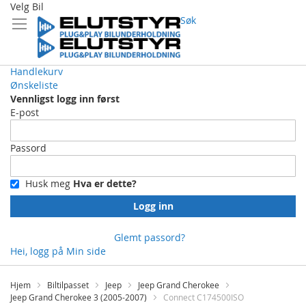
Velg Bil
Søk
Handlekurv
Ønskeliste
Vennligst logg inn først
E-post
Passord
Husk meg
Hva er dette?
Logg inn
Glemt passord?
Hei, logg på
Min side
Skip
to
Hjem
Biltilpasset
Jeep
Jeep Grand Cherokee
Content
Jeep Grand Cherokee 3 (2005-2007)
Connect C174500ISO