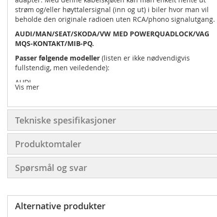
strøm og/eller høyttalersignal (inn og ut) i biler hvor man vil
beholde den originale radioen uten RCA/phono signalutgang.
AUDI/MAN/SEAT/SKODA/VW MED POWERQUADLOCK/VAG
MQS-KONTAKT/MIB-PQ.
Passer følgende modeller
(listen er ikke nødvendigvis
fullstendig, men veiledende):
AUDI
Vis mer
AUDI A1 (8X) 07/2010 - 11/2014*
AUDI A1 (8X) 11/2014 - 04/2018*
Tekniske spesifikasjoner
AUDI A3 (8V) 02/2013 - 05/2016
AUDI A3 (8V) 07/2016 - 03/2020
Produktomtaler
AUDI Q3 (8U) 10/2011 - 11/2014
Spørsmål og svar
AUDI Q3 (8U) 02/2015 - 08/2018
MAN
Alternative produkter
MAN TGE 04/2017 - 2023