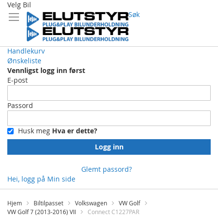
Velg Bil
Søk
Handlekurv
Ønskeliste
Vennligst logg inn først
E-post
Passord
Husk meg
Hva er dette?
Logg inn
Glemt passord?
Hei, logg på
Min side
Skip
to
Hjem
Biltilpasset
Volkswagen
VW Golf
Content
VW Golf 7 (2013-2016) VII
Connect C1227PAR