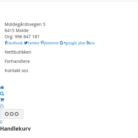
SKODA FABIA III (5J) 11/2014 - 08/2018
SKODA FABIA III (5J) 08/2018 -05/2021
SKODA KAROQ (NU) 11/2017 - 11/2021
Moldegårdsvegen 5
6415 Molde
SKODA KODIAQ (NS) 03/2017 - 06/2021
Org: 996 847 187
SKODA OCTAVIA III (5E) 02/2013 - 12/2016
facebook
twitter
pinterest
google plus
rss
SKODA OCTAVIA III (5E) 01/2017 - 01/2020
Nettbutikken
SKODA RAPID (NH) 04/2015 - 05/2017
Forhandlere
SKODA RAPID (NH) 05/2017 - 02/2019
Kontakt oss
SKODA SUPERB (3V) 06/2015 - 06/2019
SKODA YETI (5L) 10/2013 - 07/2017
VW
VW AMAROK (2H) 09/2016 - 07/2020
VW ARTEON (3H) 11/2017 - 06/2020
0
VW BEETLE (16) 06/2016 - 03/2018
Handlekurv
VW CADDY IV (DU) 06/2015 - 09/2020