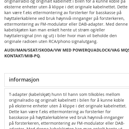
originalradio og originalt kabelnett i bilen for å kunne koble på
eksterne enheter uten å klippe i det originale kabelnettet. Dette
kan være f.eks ettermontering av forsterker for basskasse på
høyttalerkablene ved bruk høynivå-innganger på forsterkeren,
ettermontering av FM-modulator eller DAB-adapter. Med denne
kabelskjøten kan man enkelt hente ut strøm og/eller
høyttalersignal (inn og ut) i biler hvor man vil beholde den
originale radioen uten RCA/phono signalutgang.
AUDI/MAN/SEAT/SKODA/VW MED POWERQUADLOCK/VAG MQS
KONTAKT/MIB-PQ.
informasjon
T-adapter (kabelskjøt) hunn til hann som tilkobles mellom
originalradio og originalt kabelnett i bilen for å kunne koble
på eksterne enheter uten å klippe i det originale kabelnettet.
Dette kan være f.eks ettermontering av forsterker for
basskasse på høyttalerkablene ved bruk høynivå-innganger
på forsterkeren, ettermontering av FM-modulator eller DAB-
adapter. Med denne kabelskjøten kan man enkelt hente ut