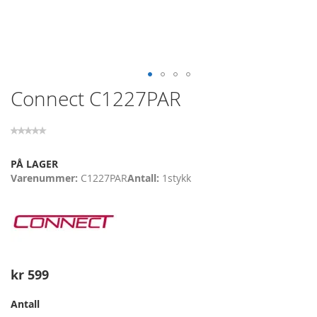
Skip
Connect C1227PAR
to
the
beginning
of
the
PÅ LAGER
images
Varenummer
C1227PAR
Antall
1
stykk
gallery
kr 599
Antall