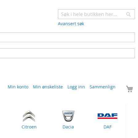
Søk
Avansert søk
H
Min konto
Min ønskeliste
Logg inn
Sammenlign
Citroen
Dacia
DAF