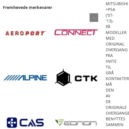
MITSUBISHI
Fremhevede merkevarer
+PSA
('07-
›
'13).
PÅ
MODELLER
MED
ORIGINAL
OVERGANG
FRA
HVITE
TIL
GRÅ
KONTAKTE
MÅ
DEN
AV
DE
ORIGINALE
OVERGANG
BENYTTES
SAMMEN