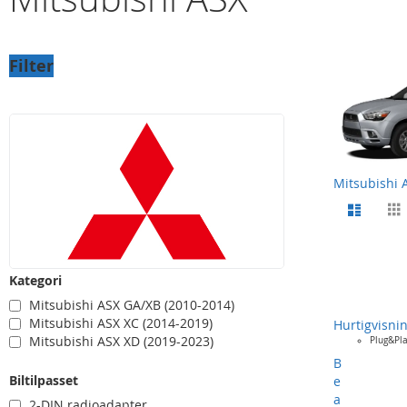
Filter
Mitsubishi 
View
Listevi
as
Kategori
Mitsubishi ASX GA/XB (2010-2014)
Mitsubishi ASX XC (2014-2019)
Hurtigvisni
Mitsubishi ASX XD (2019-2023)
Plug&Pl
B
Biltilpasset
e
a
2-DIN radioadapter