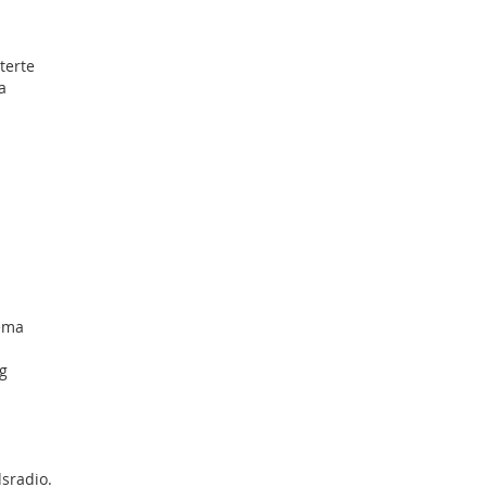
terte
a
jema
ng
sradio.