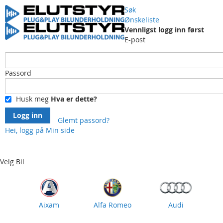
Søk
Ønskeliste
Vennligst logg inn først
E-post
Passord
Husk meg
Hva er dette?
Logg inn
Glemt passord?
Hei, logg på
Min side
Skip
to
Content
Velg Bil
Aixam
Alfa Romeo
Audi