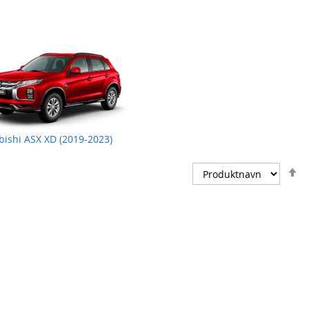
bishi ASX XD (2019-2023)
S