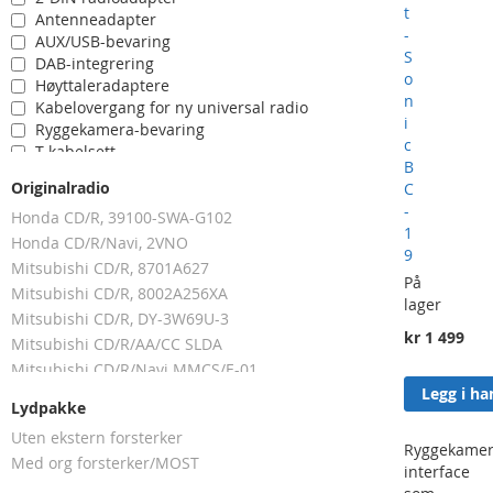
t
Antenneadapter
-
AUX/USB-bevaring
S
DAB-integrering
o
Høyttaleradaptere
n
Kabelovergang for ny universal radio
i
Ryggekamera-bevaring
c
T-kabelsett
B
Originalradio
C
-
Honda CD/R, 39100-SWA-G102
1
Honda CD/R/Navi, 2VNO
9
Mitsubishi CD/R, 8701A627
På
Mitsubishi CD/R, 8002A256XA
lager
Mitsubishi CD/R, DY-3W69U-3
kr 1 499
Mitsubishi CD/R/AA/CC SLDA
Mitsubishi CD/R/Navi MMCS/E-01
Legg i h
Mitsubishi CD/R/Navi MMCS/E-02
Lydpakke
Mitsubishi CD/R/Navi MMCS/E-03, grå kont
Uten ekstern forsterker
Mitsubishi CD/R/Navi MMCS/E-03, hvite kont
Ryggekamer
Med org forsterker/MOST
Mitsubishi CD/R/Navi MMCS/E-04
interface