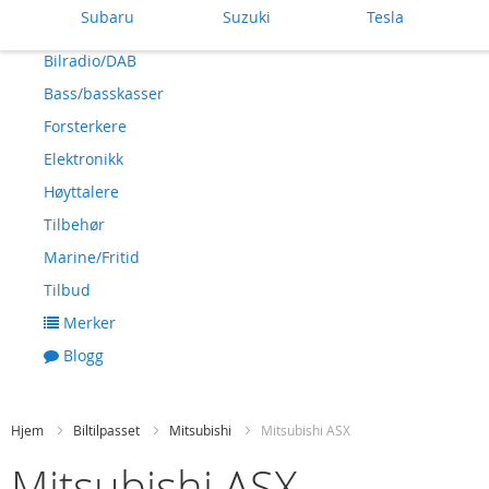
Subaru
Suzuki
Tesla
Bilradio/DAB
Bass/basskasser
Forsterkere
Elektronikk
Høyttalere
Tilbehør
Marine/Fritid
Tilbud
Merker
Blogg
Hjem
Biltilpasset
Mitsubishi
Mitsubishi ASX
Mitsubishi ASX