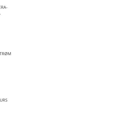
RA-
.
STRØM
URS