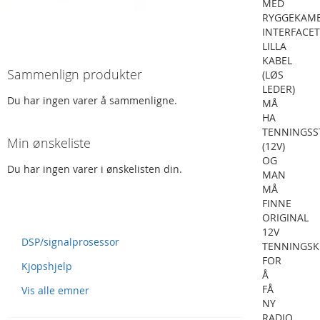
MED
RYGGEKAME
INTERFACET
LILLA
KABEL
Sammenlign produkter
(LØS
LEDER)
Du har ingen varer å sammenligne.
MÅ
HA
TENNINGS
Min ønskeliste
(12V)
OG
Du har ingen varer i ønskelisten din.
MAN
MÅ
FINNE
Spørsmål og svar
ORIGINAL
12V
DSP/signalprosessor
TENNINGSK
FOR
Kjopshjelp
Å
FÅ
Vis alle emner
NY
RADIO