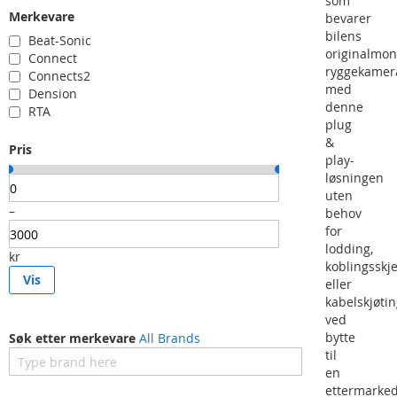
som
Mitsubishi CD/R/Navi MMCS/E-05
Merkevare
bevarer
Mitsubishi CD/R/Navi MMCS2/E-12
bilens
Beat-Sonic
Mitsubishi CD/R/Navi MMCS2/W-12
originalmon
Connect
Mitsubishi CD/R/Navi MMCS2/W-15
ryggekamer
Connects2
Mitsubishi CD/R/Navi MMCS3
med
Dension
Mazda CD/R/Navi RB1 TomTom
denne
RTA
plug
&
Pris
play-
løsningen
uten
–
behov
for
lodding,
kr
koblingssk
Vis
eller
kabelskjøti
ved
bytte
Søk etter merkevare
All Brands
til
en
ettermarked