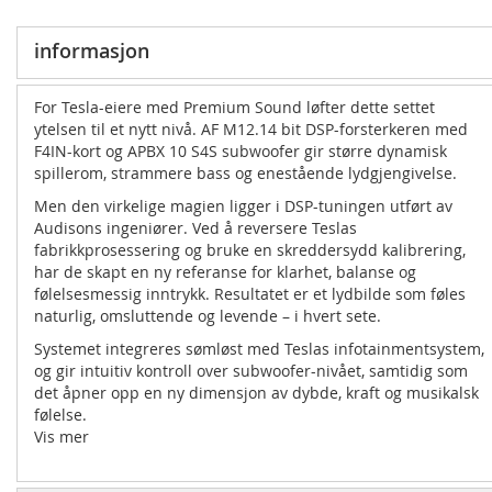
informasjon
For Tesla-eiere med Premium Sound løfter dette settet
ytelsen til et nytt nivå. AF M12.14 bit DSP-forsterkeren med
F4IN-kort og APBX 10 S4S subwoofer gir større dynamisk
spillerom, strammere bass og enestående lydgjengivelse.
Men den virkelige magien ligger i DSP-tuningen utført av
Audisons ingeniører. Ved å reversere Teslas
fabrikkprosessering og bruke en skreddersydd kalibrering,
har de skapt en ny referanse for klarhet, balanse og
følelsesmessig inntrykk. Resultatet er et lydbilde som føles
naturlig, omsluttende og levende – i hvert sete.
Systemet integreres sømløst med Teslas infotainmentsystem,
og gir intuitiv kontroll over subwoofer-nivået, samtidig som
det åpner opp en ny dimensjon av dybde, kraft og musikalsk
følelse.
Vis mer
Sømløs integrering, ren Audison-lyd
Hi-End Plug & Play-lydløsninger for Tesla Model 3 og Model Y,
utviklet for perfekt integrering med både Base Audio og