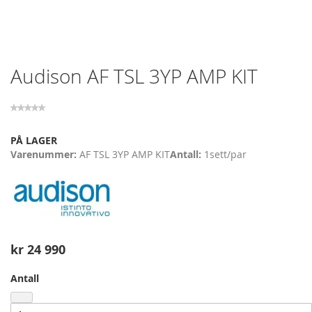
Skip
Audison AF TSL 3YP AMP KIT
to
the
beginning
of
the
PÅ LAGER
images
Varenummer
AF TSL 3YP AMP KIT
Antall
1
sett/par
gallery
kr 24 990
Antall