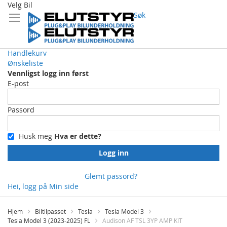
Velg Bil
Søk
Handlekurv
Ønskeliste
Vennligst logg inn først
E-post
Passord
Husk meg
Hva er dette?
Logg inn
Glemt passord?
Hei, logg på
Min side
Skip
to
Hjem
Biltilpasset
Tesla
Tesla Model 3
Content
Tesla Model 3 (2023-2025) FL
Audison AF TSL 3YP AMP KIT