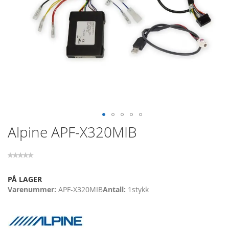
Skip
Alpine APF-X320MIB
to
the
beginning
of
the
PÅ LAGER
images
Varenummer
APF-X320MIB
Antall
1
stykk
gallery