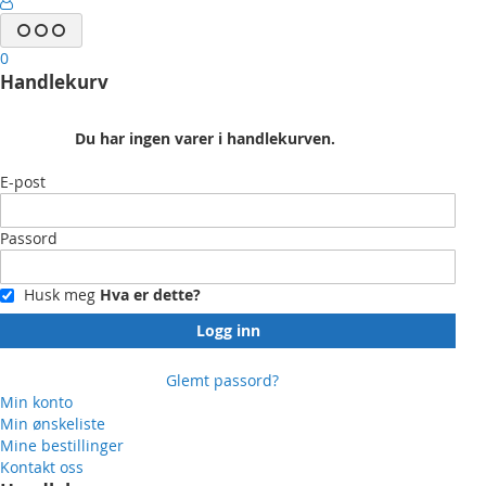
Volkswagen Golf VII (AU)2 08/2012 - 02/2017
Volkswagen Passat B8 (3G) 07/2014 - 05/2019
0
Volkswagen Polo V (6C) 04/2014 - 08/2017
Handlekurv
Volkswagen Sportsvan 02/2014 - 06/2020
Volkswagen Tiguan (AD1) 01/2016 - 06/2020
Volkswagen Touran (5T) 05/2015 - 06/2020
Du har ingen varer i handlekurven.
Volkswagen T6.1 (7H/7J) 2019 ->
Merk:
E-post
Kun for kjøretøy med MIB-radio-plattform.
Grensesnittet er ikke kompatibelt med
Passord
nødanropssystemet, e-Golf, Golf GTE og kjøretøy med
Active Info Display (AID). Ikke kompatibelt med Golf VII
Husk meg
Hva er dette?
Facelift. Vennligst merk at visse kjøretøyinnstillinger kan
gå tapt (f.eks. trafikkskiltgjenkjenning osv.). Noen andre
Logg inn
funksjoner eller innstillinger blir bevart, men de må
styres på en annen måte.
Glemt passord?
Min konto
Min ønskeliste
Mine bestillinger
Kontakt oss