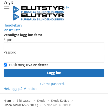
Velg Bil
Søk
Handlekurv
Ønskeliste
Vennligst logg inn først
E-post
Passord
Husk meg
Hva er dette?
Logg inn
Glemt passord?
Hei, logg på
Min side
Skip
to
Hjem
Biltilpasset
Skoda
Skoda Kodiaq
Content
Skoda Kodiac NS7 (2017-)
Alpine APF-X320MIB