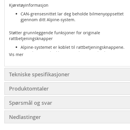
Kjøretøyinformasjon
CAN-grensesnittet lar deg beholde bilmenyoppsettet
gjennom ditt Alpine-system.
Støtter grunnleggende funksjoner for originale
rattbetjeningsknapper
Alpine-systemet er koblet til rattbetjeningsknappene.
Dette betyr at du ikke mister denne praktiske
Vis mer
funksjonen når du oppgraderer til Alpine, og du vil ha
kontroll over volum, telefon (på/av-knapp), lydspor
fremover/bakover og mange andre kommandoer. Du
Tekniske spesifikasjoner
kan til og med aktivere Siri eller Google Assistant – rett
fra rattet ditt.
Produktomtaler
Bevarer førerinformasjonsdisplayet
Spørsmål og svar
Den lille skjermen i instrumentpanelet er også koblet til
Alpine-systemet og kan vise radiostasjonsnavn,
sangtittler, artistinformasjon, navngitte anropere,
Nedlastinger
navigasjonsretningssymboler og mye mer.