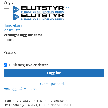
Velg Bil
Søk
Handlekurv
Ønskeliste
Vennligst logg inn først
E-post
Passord
Husk meg
Hva er dette?
Logg inn
Glemt passord?
Hei, logg på
Min side
Skip
to
Hjem
Biltilpasset
Fiat
Fiat Ducato
Content
Fiat Ducato 3 (2014-2021) FL
Alpine AKIT-F9FI-DU