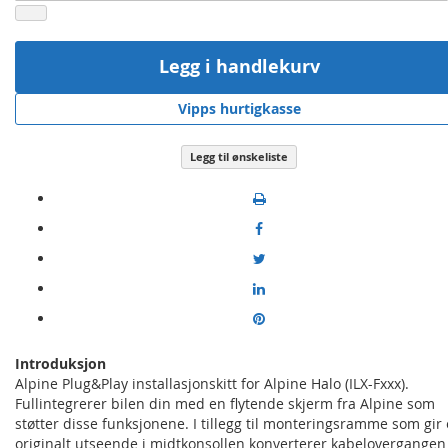
Legg i handlekurv
Vipps hurtigkasse
Legg til ønskeliste
Introduksjon
Alpine Plug&Play installasjonskitt for Alpine Halo (ILX-Fxxx).
Fullintegrerer bilen din med en flytende skjerm fra Alpine som
støtter disse funksjonene. I tillegg til monteringsramme som gir 
originalt utseende i midtkonsollen konverterer kabelovergangen