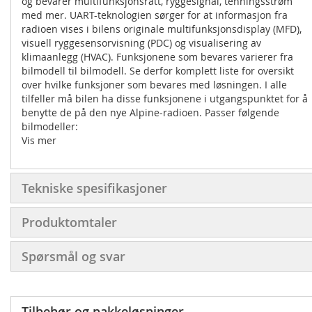
og bevarer multifunksjonsratt, ryggesignal, tenningsstrøm
med mer. UART-teknologien sørger for at informasjon fra
radioen vises i bilens originale multifunksjonsdisplay (MFD),
visuell ryggesensorvisning (PDC) og visualisering av
klimaanlegg (HVAC). Funksjonene som bevares varierer fra
bilmodell til bilmodell. Se derfor komplett liste for oversikt
over hvilke funksjoner som bevares med løsningen. I alle
tilfeller må bilen ha disse funksjonene i utgangspunktet for å
benytte de på den nye Alpine-radioen. Passer følgende
bilmodeller:
Vis mer
FIAT
DUCATO 3 ('06-'21) MED ISO-KONTAKTER/LEVERT UTEN
ORIGINALRADIO.
Innhold:
Tekniske spesifikasjoner
Avansert Alpine APF-X304DU rattkontroll adapter med
analaoge utganger for hastighet og ryggesignal som
Produktomtaler
passer dirrekte i en Alpine (mindre kabelstyr bak radio)
Solid radioramme med DIN lomme som tåler vekten av
Spørsmål og svar
en HALO (skrues fast i originalskruefester i dashbord)
FM antenne adapter
Direktekamera adapter for kobling av universale
Tilbehør og pakkeløsninger