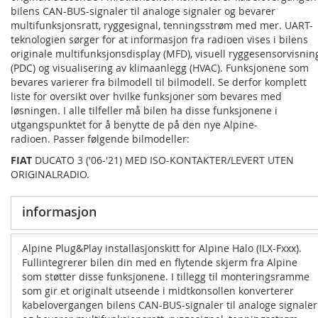
bilens CAN-BUS-signaler til analoge signaler og bevarer
multifunksjonsratt, ryggesignal, tenningsstrøm med mer. UART-
teknologien sørger for at informasjon fra radioen vises i bilens
originale multifunksjonsdisplay (MFD), visuell ryggesensorvisnin
(PDC) og visualisering av klimaanlegg (HVAC). Funksjonene som
bevares varierer fra bilmodell til bilmodell. Se derfor komplett
liste for oversikt over hvilke funksjoner som bevares med
løsningen. I alle tilfeller må bilen ha disse funksjonene i
utgangspunktet for å benytte de på den nye Alpine-
radioen. Passer følgende bilmodeller:
FIAT
DUCATO 3 ('06-'21) MED ISO-KONTAKTER/LEVERT UTEN
ORIGINALRADIO.
informasjon
Alpine Plug&Play installasjonskitt for Alpine Halo (ILX-Fxxx).
Fullintegrerer bilen din med en flytende skjerm fra Alpine
som støtter disse funksjonene. I tillegg til monteringsramme
som gir et originalt utseende i midtkonsollen konverterer
kabelovergangen bilens CAN-BUS-signaler til analoge signaler