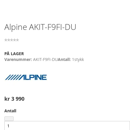
Skip
Alpine AKIT-F9FI-DU
to
the
beginning
of
the
PÅ LAGER
images
Varenummer
AKIT-F9FI-DU
Antall
1
stykk
gallery
kr 3 990
Antall