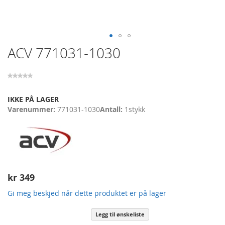
Skip
ACV 771031-1030
to
the
beginning
of
the
IKKE PÅ LAGER
images
Varenummer
771031-1030
Antall
1
stykk
gallery
kr 349
Gi meg beskjed når dette produktet er på lager
Legg til ønskeliste