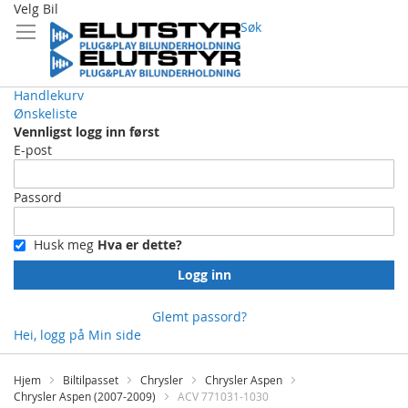
Velg Bil
Søk
Handlekurv
Ønskeliste
Vennligst logg inn først
E-post
Passord
Husk meg
Hva er dette?
Logg inn
Glemt passord?
Hei, logg på
Min side
Skip
to
Hjem
Biltilpasset
Chrysler
Chrysler Aspen
Content
Chrysler Aspen (2007-2009)
ACV 771031-1030