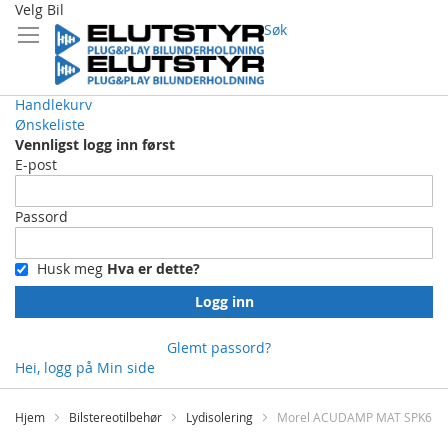
Velg Bil
Søk
Handlekurv
Ønskeliste
Vennligst logg inn først
E-post
Passord
Husk meg
Hva er dette?
Logg inn
Glemt passord?
Hei, logg på
Min side
Skip
to
Hjem
Bilstereotilbehør
Lydisolering
Morel ACUDAMP MAT SPK6
Content