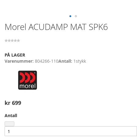
Skip
Morel ACUDAMP MAT SPK6
to
the
beginning
of
the
PÅ LAGER
images
Varenummer
804266-110
Antall
1
stykk
gallery
kr 699
Antall