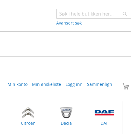
Søk
Avansert søk
H
Min konto
Min ønskeliste
Logg inn
Sammenlign
Citroen
Dacia
DAF