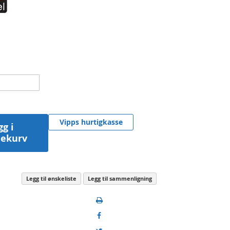
Vipps hurtigkasse
gg i
lekurv
Legg til ønskeliste
Legg til sammenligning