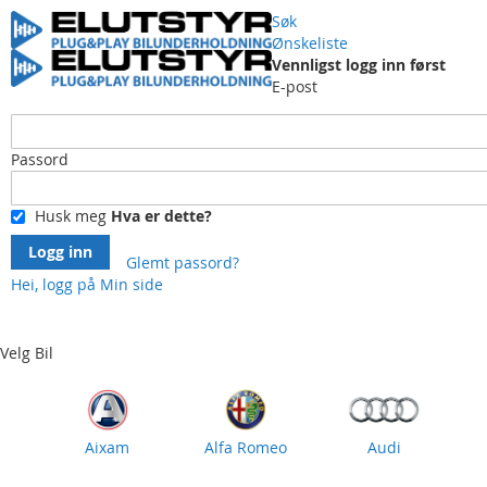
Søk
Ønskeliste
Vennligst logg inn først
E-post
Passord
Husk meg
Hva er dette?
Logg inn
Glemt passord?
Hei, logg på
Min side
Skip
to
Content
Velg Bil
Aixam
Alfa Romeo
Audi