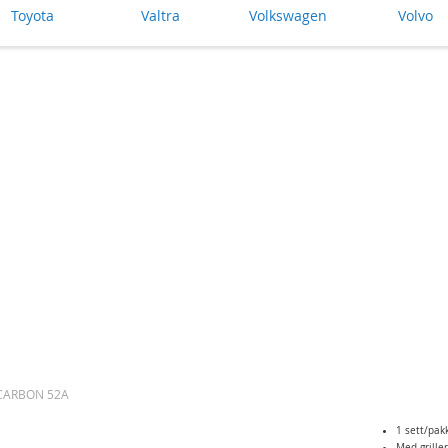
Toyota
Valtra
Volkswagen
Volvo
 CARBON 52A
Skip
1 sett/pak
Med grille