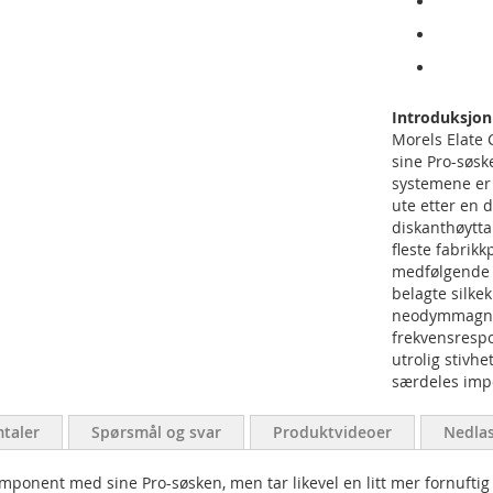
Introduksjon
Morels Elate
sine Pro-søske
systemene er 
ute etter en 
diskanthøytta
fleste fabrik
medfølgende f
belagte silk
neodymmagnetm
frekvensrespo
utrolig stivhe
særdeles imp
taler
Spørsmål og svar
Produktvideoer
Nedlas
mponent med sine Pro-søsken, men tar likevel en litt mer fornuftig