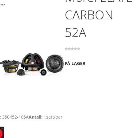
lter
CARBON
52A
PÅ LAGER
350452-105A
Antall
1
sett/par