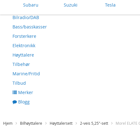
Subaru
Suzuki
Tesla
Bilradio/DAB
Bass/basskasser
Forsterkere
Elektronikk
Høyttalere
Tilbehør
Marine/Fritid
Tilbud
Merker
Blogg
Hjem
Bilhøyttalere
Høyttalersett
2-veis 5,25"-sett
Morel ELATE