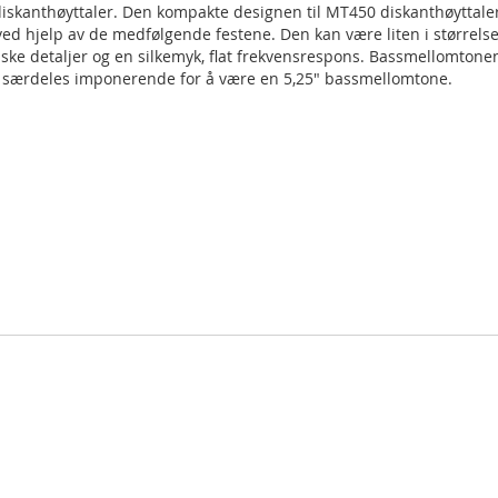
diskanthøyttaler. Den kompakte designen til MT450 diskanthøyttaler
 ved hjelp av de medfølgende festene. Den kan være liten i størrel
 detaljer og en silkemyk, flat frekvensrespons. Bassmellomtonen so
er særdeles imponerende for å være en 5,25" bassmellomtone.