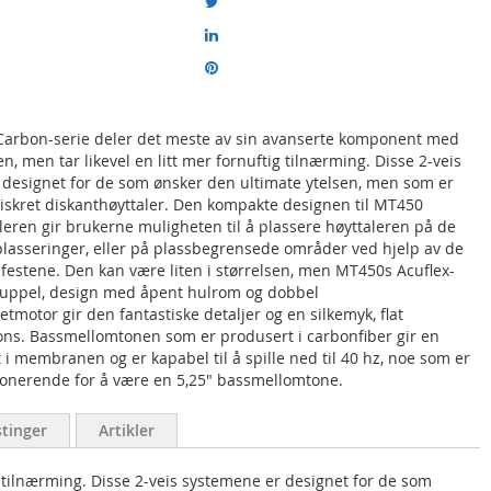
 Carbon-serie deler det meste av sin avanserte komponent med
n, men tar likevel en litt mer fornuftig tilnærming. Disse 2-veis
designet for de som ønsker den ultimate ytelsen, men som er
diskret diskanthøyttaler. Den kompakte designen til MT450
leren gir brukerne muligheten til å plassere høyttaleren på de
kplasseringer, eller på plassbegrensede områder ved hjelp av de
estene. Den kan være liten i størrelsen, men MT450s Acuflex-
ekuppel, design med åpent hulrom og dobbel
otor gir den fantastiske detaljer og en silkemyk, flat
ns. Bassmellomtonen som er produsert i carbonfiber gir en
t i membranen og er kapabel til å spille ned til 40 hz, noe som er
onerende for å være en 5,25" bassmellomtone.
tinger
Artikler
 tilnærming. Disse 2-veis systemene er designet for de som