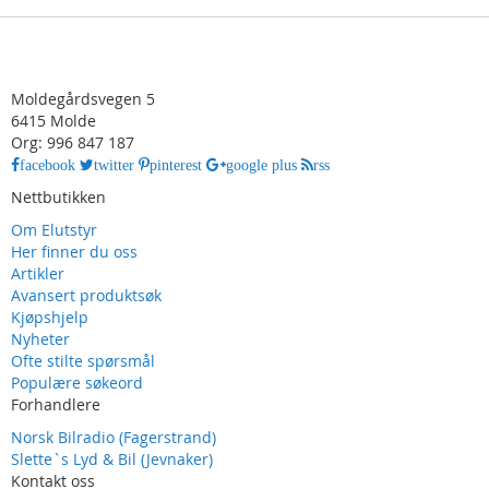
Moldegårdsvegen 5
6415 Molde
Org: 996 847 187
facebook
twitter
pinterest
google plus
rss
Nettbutikken
Om Elutstyr
Her finner du oss
Artikler
Avansert produktsøk
Kjøpshjelp
Nyheter
Ofte stilte spørsmål
Populære søkeord
Forhandlere
Norsk Bilradio (Fagerstrand)
Slette`s Lyd & Bil (Jevnaker)
Kontakt oss