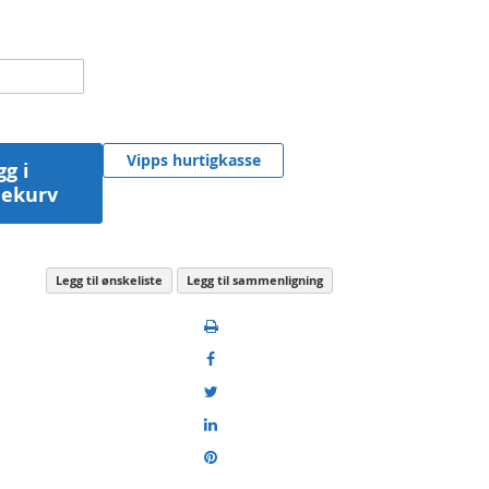
Vipps hurtigkasse
gg i
lekurv
Legg til ønskeliste
Legg til sammenligning