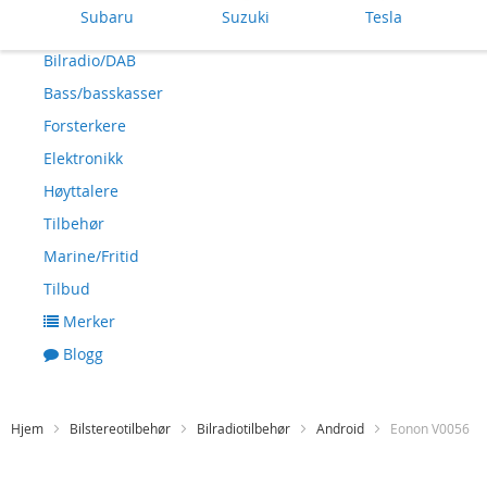
Subaru
Suzuki
Tesla
Bilradio/DAB
Bass/basskasser
Forsterkere
Elektronikk
Høyttalere
Tilbehør
Marine/Fritid
Tilbud
Merker
Blogg
Hjem
Bilstereotilbehør
Bilradiotilbehør
Android
Eonon V0056