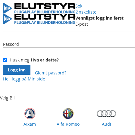
Søk
Ønskeliste
Vennligst logg inn først
E-post
Passord
Husk meg
Hva er dette?
Logg inn
Glemt passord?
Hei, logg på
Min side
Skip
to
Content
Velg Bil
Aixam
Alfa Romeo
Audi