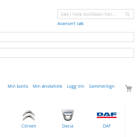
Søk
Avansert søk
H
Min konto
Min ønskeliste
Logg inn
Sammenlign
Citroen
Dacia
DAF