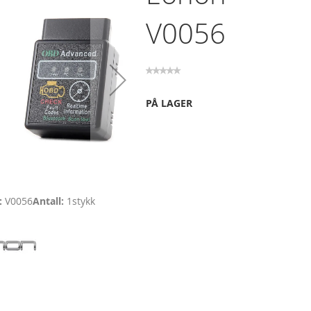
V0056
PÅ LAGER
V0056
Antall
1
stykk