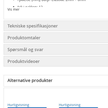
Ark i pakken: 12
Vis mer
Vekt per 1 ark: 0,75 kg
Vekt per pakke: 9,2 kg
Tekniske spesifikasjoner
Pakke pr. pall: 60 pakker
M2 per pakke: 2,22 m2
Produktomtaler
M2 per palle: 133,2 m2
Spørsmål og svar
Produktvideoer
Alternative produkter
Hurtigvisning
Hurtigvisning