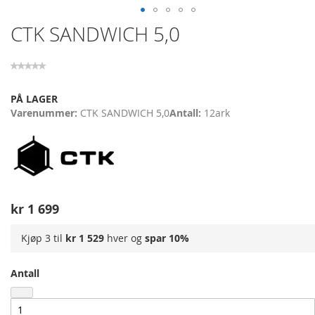
Skip
CTK SANDWICH 5,0
to
the
beginning
of
the
PÅ LAGER
images
Varenummer
CTK SANDWICH 5,0
Antall
12
ark
gallery
kr 1 699
Kjøp 3 til
kr 1 529
hver og
spar
10
%
Antall