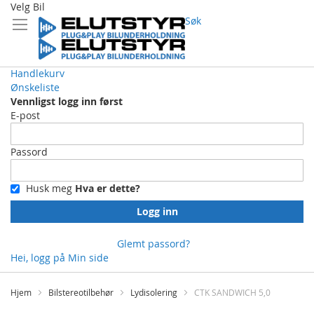
Velg Bil
Søk
Handlekurv
Ønskeliste
Vennligst logg inn først
E-post
Passord
Husk meg
Hva er dette?
Logg inn
Glemt passord?
Hei, logg på
Min side
Skip
to
Hjem
Bilstereotilbehør
Lydisolering
CTK SANDWICH 5,0
Content