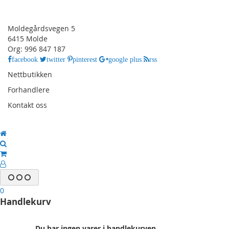
Moldegårdsvegen 5
6415 Molde
Org: 996 847 187
facebook
twitter
pinterest
google plus
rss
Nettbutikken
Forhandlere
Kontakt oss
0
Handlekurv
Du har ingen varer i handlekurven.