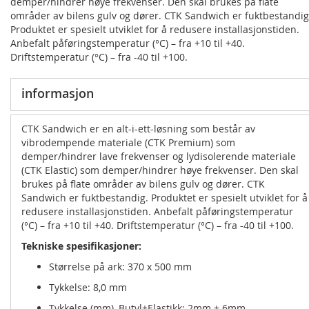
demper/hindrer høye frekvenser. Den skal brukes på flate
områder av bilens gulv og dører. CTK Sandwich er fuktbestandig
Produktet er spesielt utviklet for å redusere installasjonstiden.
Anbefalt påføringstemperatur (°C) – fra +10 til +40.
Driftstemperatur (°C) – fra -40 til +100.
informasjon
CTK Sandwich er en alt-i-ett-løsning som består av
vibrodempende materiale (CTK Premium) som
demper/hindrer lave frekvenser og lydisolerende materiale
(CTK Elastic) som demper/hindrer høye frekvenser. Den skal
brukes på flate områder av bilens gulv og dører. CTK
Sandwich er fuktbestandig. Produktet er spesielt utviklet for å
redusere installasjonstiden. Anbefalt påføringstemperatur
(°C) – fra +10 til +40. Driftstemperatur (°C) – fra -40 til +100.
Tekniske spesifikasjoner:
Størrelse på ark: 370 x 500 mm
Tykkelse: 8,0 mm
Tykkelse (mm), Butyl+Elastikk: 2mm + 6mm