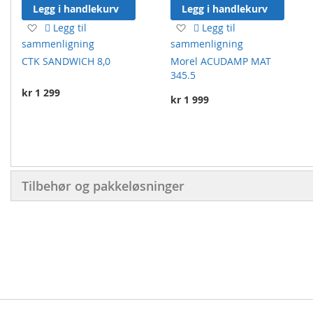
Legg i handlekurv
Legg i handlekurv
Legg
Legg
Legg til
Legg til
til
til
sammenligning
sammenligning
ønskeliste
ønskeliste
CTK SANDWICH 8,0
Morel ACUDAMP MAT
345.5
kr 1 299
kr 1 999
Tilbehør og pakkeløsninger