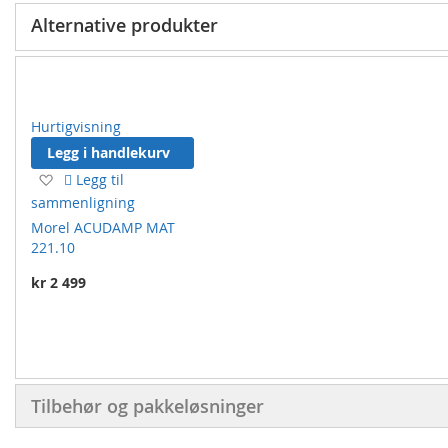
M2 per pall: 248,64 m2
Alternative produkter
Hurtigvisning
Legg i handlekurv
Legg
Legg til
til
sammenligning
ønskeliste
Morel ACUDAMP MAT
221.10
kr 2 499
Tilbehør og pakkeløsninger