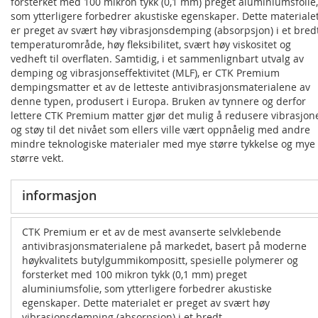
forsterket med 100 mikron tykk (0,1 mm) preget aluminiumsfolie,
som ytterligere forbedrer akustiske egenskaper. Dette materiale
er preget av svært høy vibrasjonsdemping (absorpsjon) i et bred
temperaturområde, høy fleksibilitet, svært høy viskositet og
vedheft til overflaten. Samtidig, i et sammenlignbart utvalg av
demping og vibrasjonseffektivitet (MLF), er CTK Premium
dempingsmatter et av de letteste antivibrasjonsmaterialene av
denne typen, produsert i Europa. Bruken av tynnere og derfor
lettere CTK Premium matter gjør det mulig å redusere vibrasjon
og støy til det nivået som ellers ville vært oppnåelig med andre
mindre teknologiske materialer med mye større tykkelse og mye
større vekt.
informasjon
CTK Premium er et av de mest avanserte selvklebende
antivibrasjonsmaterialene på markedet, basert på moderne
høykvalitets butylgummikompositt, spesielle polymerer og
forsterket med 100 mikron tykk (0,1 mm) preget
aluminiumsfolie, som ytterligere forbedrer akustiske
egenskaper. Dette materialet er preget av svært høy
vibrasjonsdemping (absorpsjon) i et bredt