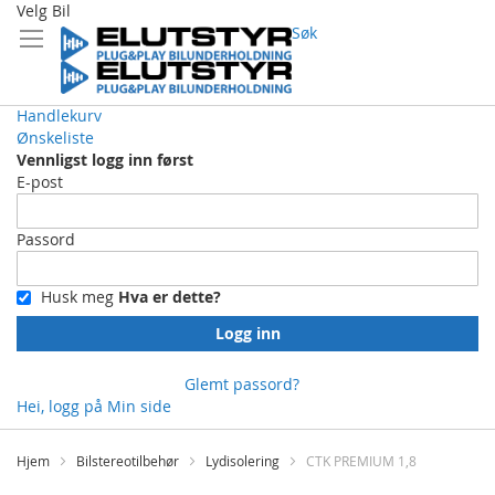
Velg Bil
Søk
Handlekurv
Ønskeliste
Vennligst logg inn først
E-post
Passord
Husk meg
Hva er dette?
Logg inn
Glemt passord?
Hei, logg på
Min side
Skip
to
Hjem
Bilstereotilbehør
Lydisolering
CTK PREMIUM 1,8
Content