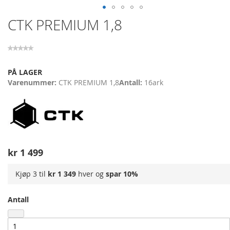
Skip
CTK PREMIUM 1,8
to
the
beginning
of
the
PÅ LAGER
images
Varenummer
CTK PREMIUM 1,8
Antall
16
ark
gallery
kr 1 499
Kjøp 3 til
kr 1 349
hver og
spar
10
%
Antall