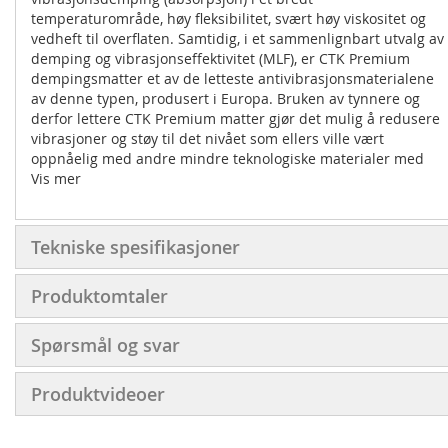
temperaturområde, høy fleksibilitet, svært høy viskositet og
vedheft til overflaten. Samtidig, i et sammenlignbart utvalg av
demping og vibrasjonseffektivitet (MLF), er CTK Premium
dempingsmatter et av de letteste antivibrasjonsmaterialene
av denne typen, produsert i Europa. Bruken av tynnere og
derfor lettere CTK Premium matter gjør det mulig å redusere
vibrasjoner og støy til det nivået som ellers ville vært
oppnåelig med andre mindre teknologiske materialer med
mye større tykkelse og mye større vekt.
Vis mer
Tekniske spesifikasjoner:
Størrelse på ark: 370 x 500 mm
Tekniske spesifikasjoner
Tykkelse: 1,8 mm
Produktomtaler
Ark i pakken: 16
Vekt per 1 ark: 0,5 kg
Spørsmål og svar
Vekt per pakke: 7,99 kg
Pakker på pall: 84
Produktvideoer
M2 per pakke: 2.96 m2