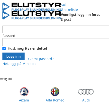
Søk
Ønskeliste
Vennligst logg inn først
E-post
Passord
Husk meg
Hva er dette?
Logg inn
Glemt passord?
Hei, logg på
Min side
Skip
to
Content
Velg Bil
Aixam
Alfa Romeo
Audi