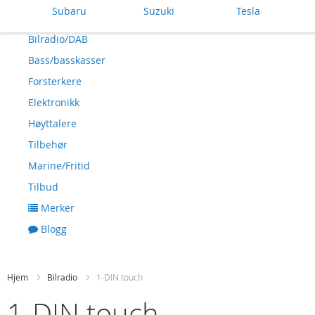
Subaru
Suzuki
Tesla
Bilradio/DAB
Bass/basskasser
Forsterkere
Elektronikk
Høyttalere
Tilbehør
Marine/Fritid
Tilbud
Merker
Blogg
Hjem
Bilradio
1-DIN touch
1-DIN touch