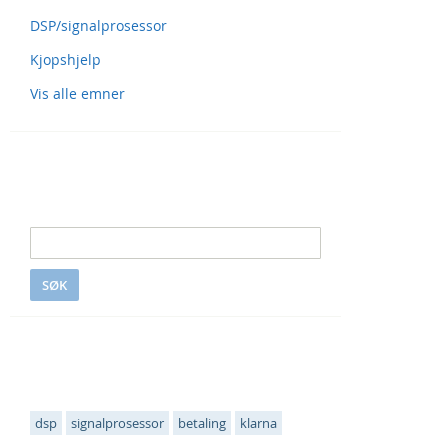
DSP/signalprosessor
Kjopshjelp
Vis alle emner
Søk i S&S
SØK
Populære emneknagger
dsp
signalprosessor
betaling
klarna