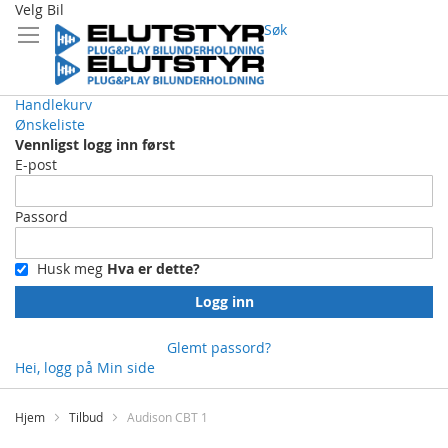
Velg Bil
Søk
Handlekurv
Ønskeliste
Vennligst logg inn først
E-post
Passord
Husk meg
Hva er dette?
Logg inn
Glemt passord?
Hei, logg på
Min side
Skip
to
Hjem
Tilbud
Audison CBT 1
Content