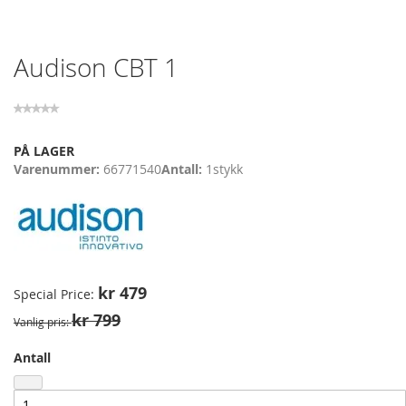
Skip
Audison CBT 1
to
the
beginning
of
the
PÅ LAGER
images
Varenummer
66771540
Antall
1
stykk
gallery
kr 479
Special Price
kr 799
Vanlig pris
Antall