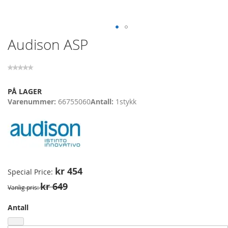
Skip
Audison ASP
to
the
beginning
of
the
PÅ LAGER
images
Varenummer
66755060
Antall
1
stykk
gallery
kr 454
Special Price
kr 649
Vanlig pris
Antall