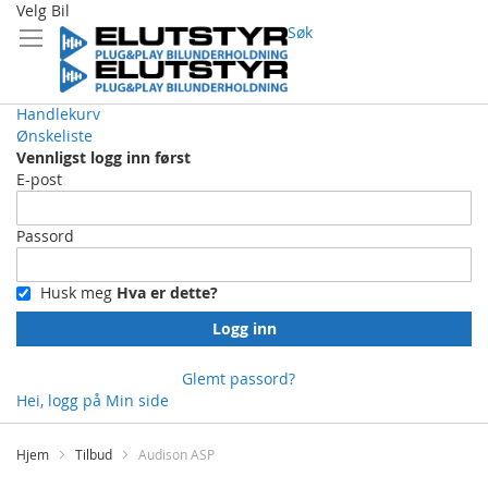
Velg Bil
Søk
Handlekurv
Ønskeliste
Vennligst logg inn først
E-post
Passord
Husk meg
Hva er dette?
Logg inn
Glemt passord?
Hei, logg på
Min side
Skip
to
Hjem
Tilbud
Audison ASP
Content