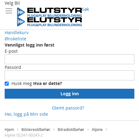
Velg Bil
Søk
Handlekurv
Ønskeliste
Vennligst logg inn først
E-post
Passord
Husk meg
Hva er dette?
Logg inn
Glemt passord?
Hei, logg på
Min side
Skip
to
Hjem
Bilstereotilbehør
Bilradiotilbehør
Alpine
Content
Alpine 02241-00243-2