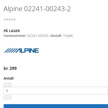
Skip
Alpine 02241-00243-2
to
the
beginning
of
the
PÅ LAGER
images
Varenummer
02241-00243-2
Antall
1
stykk
gallery
kr 299
Antall