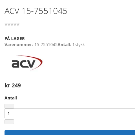
Skip
ACV 15-7551045
to
the
beginning
of
the
PÅ LAGER
images
Varenummer
15-7551045
Antall
1
stykk
gallery
kr 249
Antall