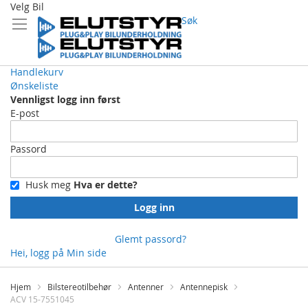
Velg Bil
Søk
Handlekurv
Ønskeliste
Vennligst logg inn først
E-post
Passord
Husk meg
Hva er dette?
Logg inn
Glemt passord?
Hei, logg på
Min side
Skip
to
Hjem
Bilstereotilbehør
Antenner
Antennepisk
Content
ACV 15-7551045